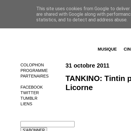
This site uses cookies from Google to deliver 
are shared with Google along with performance
statistics, and to detect and address abuse.
MUSIQUE
CI
31 octobre 2011
COLOPHON
PROGRAMME
PARTENAIRES
TANKINO: Tintin pa
Licorne
FACEBOOK
TWITTER
TUMBLR
LIENS
NEWSLETTER