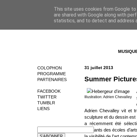
This site uses cookies from Google to d
are shared with Google along with perf
statistics, and to detect and address 
MUSIQU
31 juillet 2013
COLOPHON
PROGRAMME
Summer Pictures
PARTENAIRES
FACEBOOK
TWITTER
Illustration: Adrien Chevalley
TUMBLR
LIENS
Adrien Chevalley
vit et t
sculpture et du dessin est
a récemment été sélectio
NEWSLETTER
étudiants des écoles d’ar
la visibilité de l’art conte