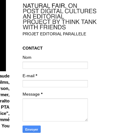
PROJET EDITORIAL PARALLELE
CONTACT
Nom
Maude
E-mail
*
ilms,
rson,
Message
*
rmer,
ralto
n PTA
ice",
nommé
e You