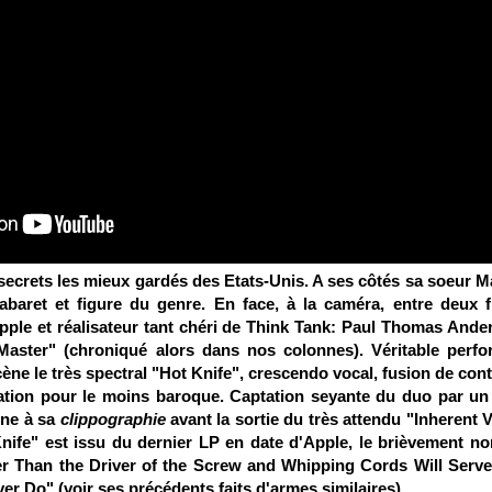
secrets les mieux gardés des Etats-Unis. A ses côtés sa soeur 
abaret et figure du genre. En face, à la caméra, entre deux f
ple et réalisateur tant chéri de Think Tank: Paul Thomas Ande
Master" (chroniqué alors dans
nos colonnes
). Véritable perfo
ène le très spectral "Hot Knife", crescendo vocal, fusion de cont
iation pour le moins baroque. Captation seyante du duo par u
gne à sa
clippographie
avant la sortie du très attendu "Inherent V
nife" est issu du dernier LP en date d'Apple, le brièvement 
er Than the Driver of the Screw and Whipping Cords Will Serv
er Do" (voir ses
précédents faits d'armes similaires
).