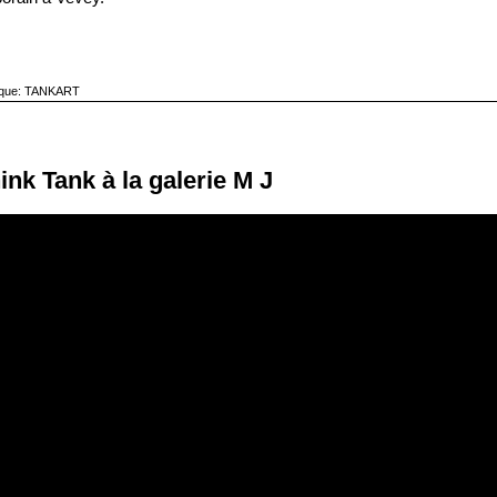
ique:
TANKART
k Tank à la galerie M J