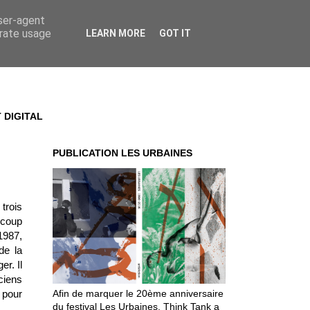
user-agent
erate usage
LEARN MORE
GOT IT
 DIGITAL
PUBLICATION LES URBAINES
 trois
 coup
1987,
de la
er. Il
ciens
Afin de marquer le 20ème anniversaire
 pour
du festival Les Urbaines, Think Tank a