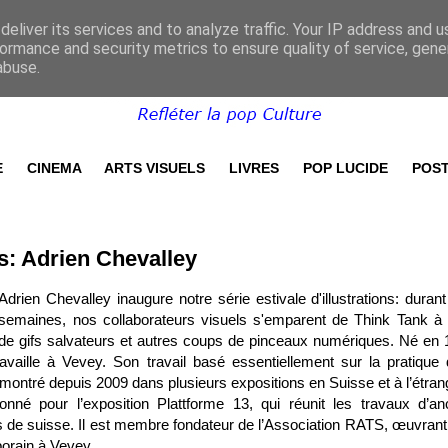
eliver its services and to analyze traffic. Your IP address and 
ormance and security metrics to ensure quality of service, gen
abuse.
E
CINEMA
ARTS VISUELS
LIVRES
POP LUCIDE
POST
: Adrien Chevalley
Adrien Chevalley inaugure notre série estivale d'illustrations: durant
semaines, nos collaborateurs visuels s'emparent de Think Tank à
de gifs salvateurs et autres coups de pinceaux numériques. Né en 
ravaille à Vevey. Son travail basé essentiellement sur la pratique 
 montré depuis 2009 dans plusieurs expositions en Suisse et à l’étrang
nné pour l’exposition Plattforme 13, qui réunit les travaux d’an
ts de suisse. Il est membre fondateur de l’Association RATS, œuvrant
mporain à Vevey.