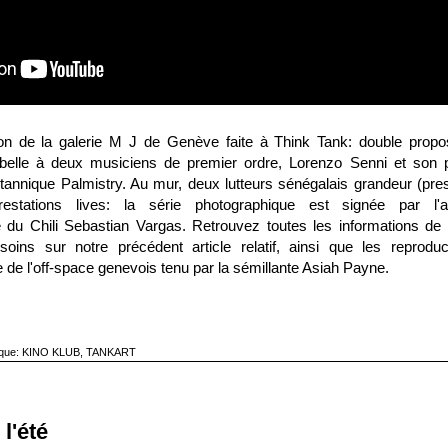
tion de la galerie M J de Genève faite à Think Tank: double propos
rt belle à deux musiciens de premier ordre, Lorenzo Senni et son p
itannique Palmistry. Au mur, deux lutteurs sénégalais grandeur (pre
estations lives: la série photographique est signée par l'ar
ire du Chili Sebastian Vargas. Retrouvez toutes les informations de 
 soins sur notre précédent
article relatif
, ainsi que les reproduc
 de l'
off-space genevois
tenu par la sémillante Asiah Payne.
ique:
KINO KLUB
,
TANKART
l'été