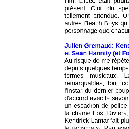
film. L'idée était pou
présent. Clou du spe
tellement attendue. 
autres Beach Boys qu
personnage que chacun 
Julien Gremaud: Kend
et
Sean Hannity
(et F
Au risque de me répéter
depuis quelques temps 
termes musicaux. L
remarquables, tout c
l'instar du dernier cou
d'accord avec le savoir(
un escadron de police e
la chaîne Fox, Riviera,
Kendrick Lamar fait pl
le racisme ». Peu avan