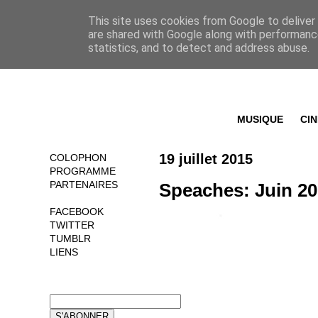
This site uses cookies from Google to deliver 
are shared with Google along with performance
statistics, and to detect and address abuse.
MUSIQUE
CI
19 juillet 2015
COLOPHON
PROGRAMME
PARTENAIRES
Speaches: Juin 2
FACEBOOK
TWITTER
TUMBLR
LIENS
NEWSLETTER