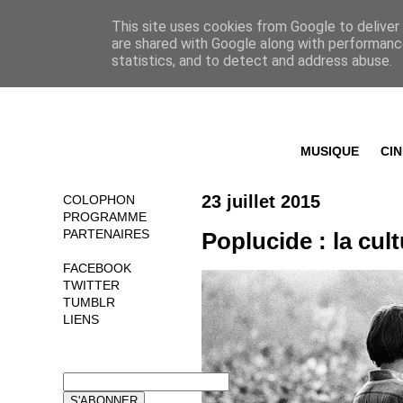
This site uses cookies from Google to deliver 
are shared with Google along with performance
statistics, and to detect and address abuse.
MUSIQUE
CI
23 juillet 2015
COLOPHON
PROGRAMME
PARTENAIRES
Poplucide : la cult
FACEBOOK
TWITTER
TUMBLR
LIENS
NEWSLETTER