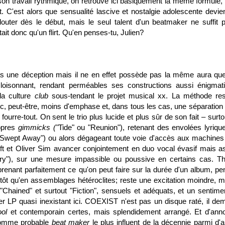
e son travail rythmique, on retrouve ici basiquement la même formule,
. C'est alors que sensualité lascive et nostalgie adolescente devie
outer dès le début, mais le seul talent d'un beatmaker ne suffit 
tait donc qu'un flirt. Qu'en penses-tu, Julien?
 une déception mais il ne en effet possède pas la même aura qu
loisonnant, rendant perméables ses constructions aussi énigmat
 la culture
club
sous-tendant le projet musical xx. La méthode res
 peut-être, moins d'emphase et, dans tous les cas, une séparation 
 fourre-tout. On sent le trio plus lucide et plus sûr de son fait – surt
opres
gimmicks ("
Tide" ou "Reunion"), retenant des envolées lyriqu
("Swept Away") ou alors dégageant toute voie d'accès aux machines
t et Oliver Sim avancer conjointement en duo vocal évasif mais a
Try"), sur une mesure impassible ou poussive en certains cas. T
prenant parfaitement ce qu'on peut faire sur la durée d'un album, pe
tôt qu'en assemblages hétéroclites; reste une excitation moindre, m
 "Chained" et surtout "Fiction", sensuels et adéquats, et un sentime
er LP quasi inexistant ici. COEXIST n'est pas un disque raté, il de
ool
et contemporain certes, mais splendidement arrangé. Et d'ann
comme probable
beat maker
le plus influent de la décennie parmi d'a