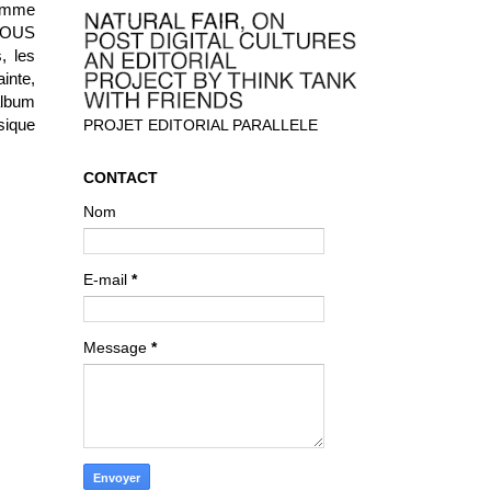
comme
EROUS
, les
inte,
album
sique
PROJET EDITORIAL PARALLELE
CONTACT
Nom
E-mail
*
Message
*