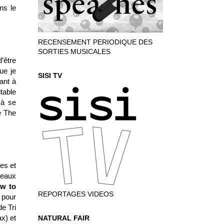
ns le
RECENSEMENT PERIODIQUE DES
SORTIES MUSICALES
’être
ue je
SISI TV
ant à
table
 à se
e The
les et
beaux
w to
REPORTAGES VIDEOS
 pour
de Tri
ax) et
NATURAL FAIR