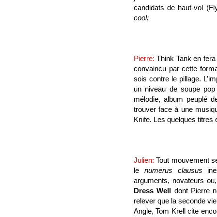
candidats de haut-vol (Fl
cool:
Pierre
:
Think Tank en fera 
convaincu par cette format
sois contre le pillage. L’i
un niveau de soupe pop 
mélodie, album peuplé de 
trouver face à une musiqu
Knife. Les quelques titres 
Julien:
Tout mouvement se c
le
numerus clausus
ine
arguments, novateurs ou,
Dress Well
dont Pierre no
relever que la seconde vie
Angle, Tom Krell cite enco