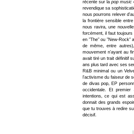
récente sur la
pop music
revendique sa sophisticati
nous pourrons relever d'au
la frontière sensible ent
nous ravira, une nouvelle
forcément, il faut toujours
en "The" ou "New-Rock" 
de même, entre autres),
mouvement n'ayant au fi
avait tiré un trait défini
ans plus tard avec ses sem
R&B minimal ou un Velve
l'activisme du faiseur de
de divas pop, EP personn
occidentale. Et premie
intentions, ce qui est a
donnait des grands espoi
que tu trouves à redire s
décisif.