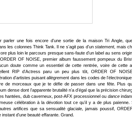
ur parler une fois encore d'une sortie de la maison Tri Angle, que
ns les colonnes Think Tank. Il ne s'agit pas d'un
statement
, mais c
re plus loin le parcours presque sans-faute d'un label au sens origin
ne. ORDER OF NOISE, premier album faussement pompeux du Brist
ucun doute comme un essentiel de cette rentrée, voire de cette 
excellent RIP d'Actress paru un peu plus tôt, ORDER OF NOIS
tion d'artistes puisant allègrement dans les codes de l'électronique
enre de morceaux que je te défie de passer dans une fête. Plus q
bum dense dont l'apparente brutalité n'a d'égal que la précision chirur
es hantées
,
dub caverneux,
post-AFX processionnel
ou
dance
indan
meuse célébration à la dévotion tout ce qu'il y a de plus païenne.
autres artifices que sa sensualité glaciale, jamais poussif, ORD
instant d'une beauté effarante. Grand.