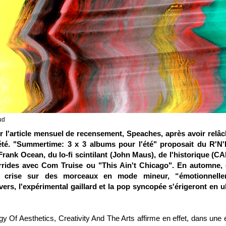
ud
 l'article mensuel de recensement, Speaches, après avoir relâc
té. "
Summertime: 3 x 3 albums pour l'été
" proposait du R'N
Frank Ocean, du lo-fi scintilant (John Maus), de l'historique (CA
orrides avec Com Truise ou "This Ain't Chicago". En automne, 
de crise sur des morceaux en mode mineur, “émotionnelle
vers, l'expérimental gaillard et la pop syncopée s'érigeront en u
y Of Aesthetics, Creativity And The Arts
affirme en effet, dans une 