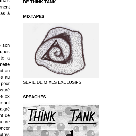
 mais
DE THINK TANK
nnent
pas à
MIXTAPES
e son
iques
te la
nette
out au
es au
SERIE DE MIXES EXCLUSIFS
 pour
ssuré
he xx
SPEACHES
nsant
algré
nt de
meure
oncer
utres