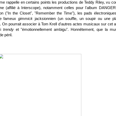
 me rappelle en certains points les productions de Teddy Riley, vu 
e (affilié à Interscope), notamment celles pour l'album DANG
on ("
In the Closet
", "
Remember the Time
"), les pads électroniques
 le fameux
gimmick
jacksionnien (un souffle, un soupir ou une pla
s). On pourrait associer à Tom Krell d'autres actes musicaux sur cet 
si
trendy
et "émotionnellement ambigu". Honnêtement, que la mu
de péril.