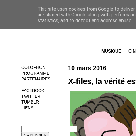
This site uses cookies from Google to deliver 
are shared with Google along with performance
statistics, and to detect and address abuse.
MUSIQUE
CI
10 mars 2016
COLOPHON
PROGRAMME
PARTENAIRES
X-files, la vérité 
FACEBOOK
TWITTER
TUMBLR
LIENS
NEWSLETTER