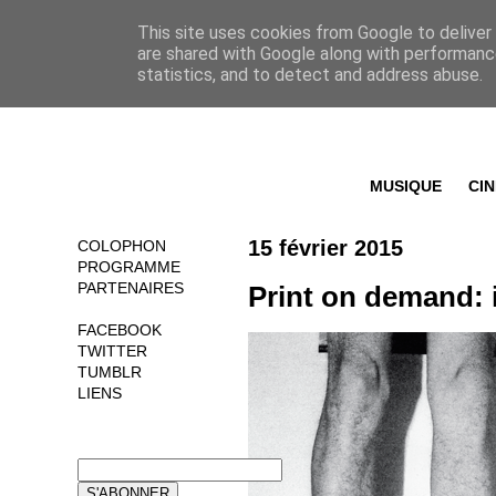
This site uses cookies from Google to deliver 
are shared with Google along with performance
statistics, and to detect and address abuse.
MUSIQUE
CI
15 février 2015
COLOPHON
PROGRAMME
PARTENAIRES
Print on demand: 
FACEBOOK
TWITTER
TUMBLR
LIENS
NEWSLETTER