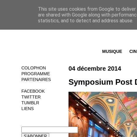
This site uses cookies from Google to deliver 
are shared with Google along with performance
statistics, and to detect and address abuse.
MUSIQUE
CI
04 décembre 2014
COLOPHON
PROGRAMME
PARTENAIRES
Symposium Post Di
FACEBOOK
TWITTER
TUMBLR
LIENS
NEWSLETTER