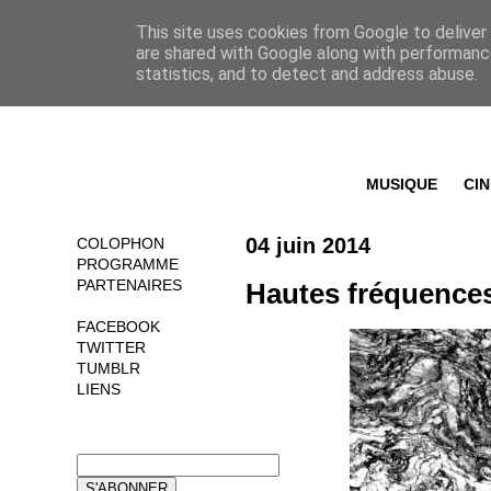
This site uses cookies from Google to deliver 
are shared with Google along with performance
statistics, and to detect and address abuse.
MUSIQUE
CI
04 juin 2014
COLOPHON
PROGRAMME
PARTENAIRES
Hautes fréquences 
FACEBOOK
TWITTER
TUMBLR
LIENS
NEWSLETTER