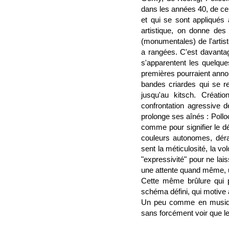
dans les années 40, de ce
et qui se sont appliqués
artistique, on donne des
(monumentales) de l'artist
a rangées. C'est davantag
s'apparentent les quelqu
premières pourraient ann
bandes criardes qui se re
jusqu'au kitsch. Créati
confrontation agressive d
prolonge ses aînés : Poll
comme pour signifier le d
couleurs autonomes, déraci
sent la méticulosité, la v
"expressivité" pour ne la
une attente quand même, un
Cette même brûlure qui p
schéma défini, qui motive à 
Un peu comme en musique 
sans forcément voir que l