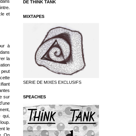
t dans
DE THINK TANK
ntre.
le et
MIXTAPES
our à
 dans
rer la
ration
 peut
cette
SERIE DE MIXES EXCLUSIFS
fiant
antes
e sur
SPEACHES
d’une
ment,
 qui,
 loup.
nt le
le. On