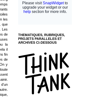
temps
rants
oiles
n les
, que
. Les
es de
THEMATIQUES, RUBRIQUES,
PROJETS PARALLELES ET
euses
ARCHIVES CI-DESSOUS
ou la
la il
s fin
es de
 On y
toute
ssent
inir.
 d'un
autre.
ique,