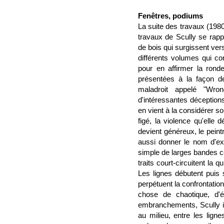
Fenêtres, podiums
La suite des travaux (1980
travaux de Scully se rappr
de bois qui surgissent ver
différents volumes qui c
pour en affirmer la rond
présentées à la façon de
maladroit appelé "Wro
d'intéressantes déceptions
en vient à la considérer s
figé, la violence qu'elle d
devient généreux, le peint
aussi donner le nom d'expé
simple de larges bandes co
traits court-circuitent la
Les lignes débutent puis s
perpétuent la confrontatio
chose de chaotique, d'é
embranchements, Scully ins
au milieu, entre les lign