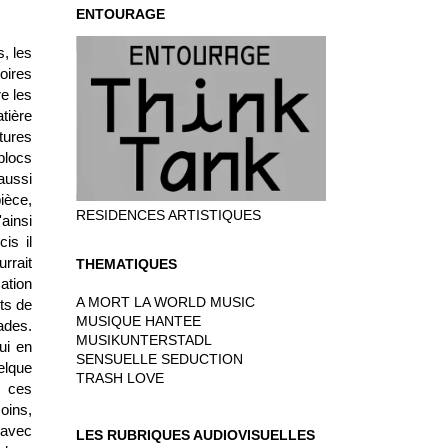
ENTOURAGE
s, les
oires
e les
tière
tures
blocs
aussi
ièce,
RESIDENCES ARTISTIQUES
ainsi
cis il
rrait
THEMATIQUES
ation
A MORT LA WORLD MUSIC
ts de
MUSIQUE HANTEE
fades.
MUSIKUNTERSTADL
ui en
SENSUELLE SEDUCTION
elque
TRASH LOVE
e ces
oins,
 avec
LES RUBRIQUES AUDIOVISUELLES