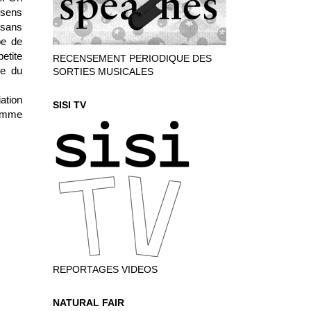
 sens
 sans
pe de
etite
RECENSEMENT PERIODIQUE DES
ie du
SORTIES MUSICALES
ation
SISI TV
Comme
REPORTAGES VIDEOS
NATURAL FAIR