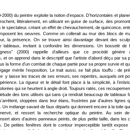
-2000) du peintre exploite la notion d'espace. D'horizontales et plane
ochent, littéralement, en utilisant en guise de surface, des promont
s le spectateur, créant un effet de chevauchement, de quinconce, entr
omposent les oeuvres. Comme on collerait au mur des blocs de ma
eur, la présence. On se trouve ainsi davantage devant des sculp
 tableaux, invitant à confondre les dimensions. Un bosselé de 
ngness" (2000) rappelle d'ailleurs que ce procédé génère 
, et on apprend dans le descriptif que l'artiste d'abord déçu par sa p
ous la forme d'un combat de chaque partie pour sa propre survie et qu'
égage mérite l'exposition. Le trait aussi, se fait plus touffu : de pré
re y laisse les traces de ses erreurs, ses repentirs, auxquels ont pou
rience. La rigueur et le détail font place à la simplicité, à l'imbric
lorées qui se heurtent à angle droit. Toujours ratés, ces recoupemen
 quiétude des tons utilisés qui sans ça rendrait beaucoup de tableaux 
'arrêtent, stoppées dans leur élans, frustrées par d'autres lignes q
n. Un mélange savant de faux départs qui donnent encore à la toile qu
nervé, et ressert la recherche optique du peintre. Au sein d
ert alors d'autres panneaux peints, de plus petite taille, dans les c
es. De petites fenêtres dont le contour imperceptible tantôt expose