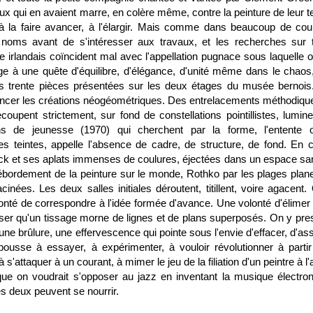
ux qui en avaient marre, en colère même, contre la peinture de leur 
 à la faire avancer, à l'élargir. Mais comme dans beaucoup de cou
 noms avant de s'intéresser aux travaux, et les recherches sur t
e irlandais coïncident mal avec l'appellation pugnace sous laquelle o
e à une quête d'équilibre, d'élégance, d'unité même dans le chaos
es trente pièces présentées sur les deux étages du musée bernois
oncer les créations néogéométriques. Des entrelacements méthodiqu
coupent strictement, sur fond de constellations pointillistes, lumin
ons de jeunesse (1970) qui cherchent par la forme, l'entente 
es teintes, appelle l'absence de cadre, de structure, de fond. En ce
ock et ses aplats immenses de coulures, éjectées dans un espace san
ébordement de la peinture sur le monde, Rothko par les plages plan
nées. Les deux salles initiales déroutent, titillent, voire agacent.
olonté de correspondre à l'idée formée d'avance. Une volonté d'élimer 
isser qu'un tissage morne de lignes et de plans superposés. On y pre
e brûlure, une effervescence qui pointe sous l'envie d'effacer, d'assa
ousse à essayer, à expérimenter, à vouloir révolutionner à partir
s'attaquer à un courant, à mimer le jeu de la filiation d'un peintre à l'
on voudrait s'opposer au jazz en inventant la musique électron
es deux peuvent se nourrir.