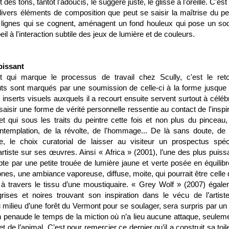
des tons, tantôt l'adoucis, le suggère juste, le glisse à l'oreille. C'es
ivers éléments de composition que peut se saisir la maîtrise du pei
es lignes qui se cognent, aménagent un fond houleux qui pose un soc
eil à l'interaction subtile des jeux de lumière et de couleurs.
pissant
 qui marque le processus de travail chez Scully, c'est le ret
buts sont marqués par une soumission de celle-ci à la forme jusque
t inserts visuels auxquels il a recourt ensuite servent surtout à céléb
saisir une forme de vérité personnelle ressentie au contact de l'inspi
et qui sous les traits du peintre cette fois et non plus du pinceau,
ntemplation, de la révolte, de l'hommage... De là sans doute, de 
e, le choix curatorial de laisser au visiteur un prospectus spéci
rtiste sur ses œuvres. Ainsi « Africa » (2001), l’une des plus puiss
e par une petite trouée de lumière jaune et verte posée en équilibr
es, une ambiance vaporeuse, diffuse, moite, qui pourrait être celle 
à travers le tissu d’une moustiquaire. « Grey Wolf » (2007) égale
ises et noires trouvant son inspiration dans le vécu de l’artiste
au milieu d’une forêt du Vermont pour se soulager, sera surpris par un
n penaude le temps de la miction où n’a lieu aucune attaque, seuleme
t de l’animal. C’est pour remercier ce dernier qu’il a construit sa toi