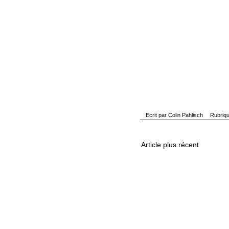
Ecrit par
Colin Pahlisch
Rubriq
Article plus récent