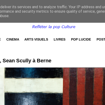
eliver its services and to analyze traffic. Your IP address and 
ormance and security metrics to ensure quality of service, gen
abuse.
E
CINEMA
ARTS VISUELS
LIVRES
POP LUCIDE
POST
, Sean Scully à Berne