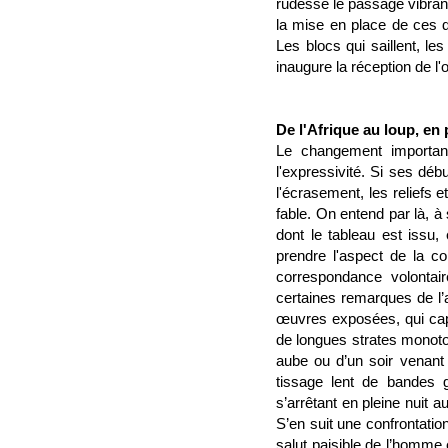
rudesse le passage vibrant 
la mise en place de ces d
Les blocs qui saillent, l
inaugure la réception de l'o
De l'Afrique au loup, en 
Le changement important
l'expressivité. Si ses dé
l'écrasement, les reliefs e
fable. On entend par là, à 
dont le tableau est issu, 
prendre l'aspect de la co
correspondance volontair
certaines remarques de l’a
œuvres exposées, qui capt
de longues strates monoton
aube ou d’un soir venant 
tissage lent de bandes gr
s’arrêtant en pleine nuit 
S’en suit une confrontatio
salut paisible de l’homme e