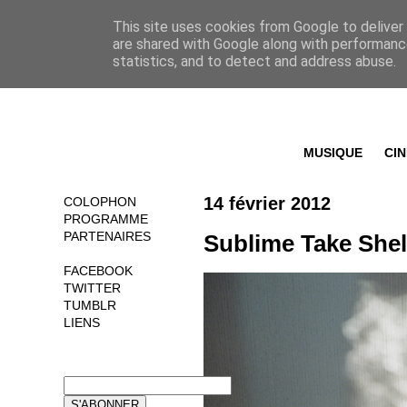
This site uses cookies from Google to deliver 
are shared with Google along with performance
statistics, and to detect and address abuse.
MUSIQUE
CI
14 février 2012
COLOPHON
PROGRAMME
PARTENAIRES
Sublime Take Shel
FACEBOOK
TWITTER
TUMBLR
LIENS
NEWSLETTER