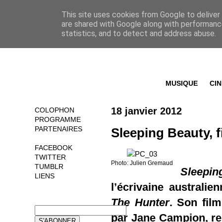
This site uses cookies from Google to deliver 
are shared with Google along with performance
statistics, and to detect and address abuse.
MUSIQUE
CI
18 janvier 2012
COLOPHON
PROGRAMME
PARTENAIRES
Sleeping Beauty, f
FACEBOOK
TWITTER
Photo: Julien Gremaud
TUMBLR
Sleepin
LIENS
l’écrivaine australi
NEWSLETTER
The Hunter
. Son fil
par Jane Campion, rel