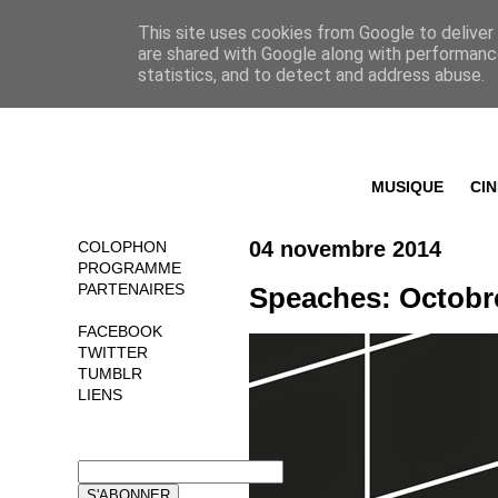
This site uses cookies from Google to deliver 
are shared with Google along with performance
statistics, and to detect and address abuse.
MUSIQUE
CI
04 novembre 2014
COLOPHON
PROGRAMME
PARTENAIRES
Speaches: Octobr
FACEBOOK
TWITTER
TUMBLR
LIENS
NEWSLETTER