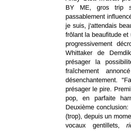
BY ME, gros trip
passablement influencé 
je suis, j'attendais be
frôlant la beaufitude e
progressivement décr
Whittaker de Demdik
présager la possibil
fraîchement annonc
désenchantement. "
Fa
présager le pire. Premi
pop, en parfaite h
Deuxième conclusion: c
(trop), depuis un mom
vocaux gentillets,
r