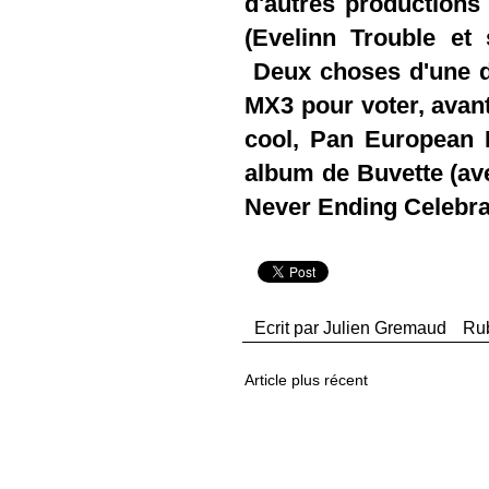
d'autres productions
(Evelinn Trouble et 
Deux choses d'une do
MX3
pour voter, avant
cool, Pan European R
album de Buvette (av
Never Ending Celebrat
Ecrit par
Julien Gremaud
Ru
Article plus récent