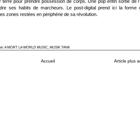
r terre pour prendre possession de corps. Une pop enfin sortie de l'
re ses habits de marcheurs. Le post-digital prend ici la forme 
s les zones restées en périphérie de sa révolution.
ue:
A MORT LA WORLD MUSIC
,
MUSIK TANK
Accueil
Article plus 