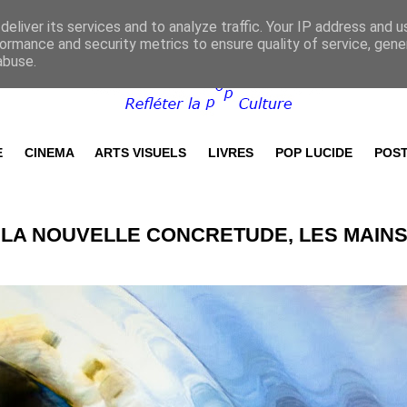
eliver its services and to analyze traffic. Your IP address and 
ormance and security metrics to ensure quality of service, gen
abuse.
E
CINEMA
ARTS VISUELS
LIVRES
POP LUCIDE
POST
 LA NOUVELLE CONCRETUDE, LES MAIN