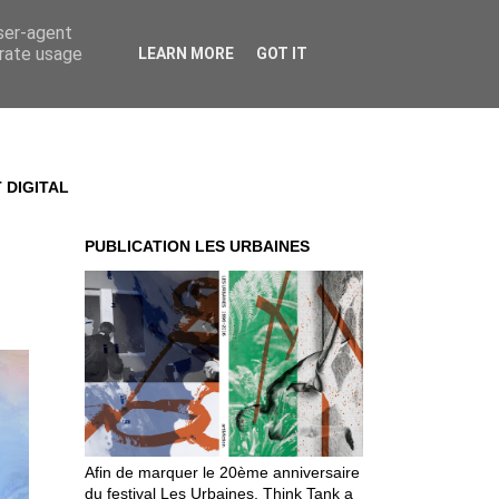
user-agent
erate usage
LEARN MORE
GOT IT
 DIGITAL
PUBLICATION LES URBAINES
S
Afin de marquer le 20ème anniversaire
du festival Les Urbaines, Think Tank a