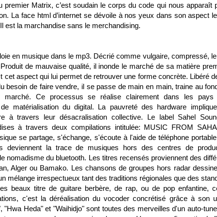
u premier Matrix, c’est soudain le corps du code qui nous apparaît p
on. La face html d’internet se dévoile à nos yeux dans son aspect le
 Il est la marchandise sans le merchandising.
ploie en musique dans le mp3. Décrié comme vulgaire, compressé, l
 Produit de mauvaise qualité, il inonde le marché de sa matière prem
t cet aspect qui lui permet de retrouver une forme concrète. Libéré d
u besoin de faire vendre, il se passe de main en main, traine au fon
u marché. Ce processus se réalise clairement dans les pays
 de matérialisation du digital. La pauvreté des hardware impliqu
re à travers leur désacralisation collective. Le label
Sahel Soun
ises à travers deux compilations intitulée: MUSIC FROM SA
ue se partage, s'échange, s'écoute à l'aide de téléphone portable
s deviennent la trace de musiques hors des centres de produc
le nomadisme du bluetooth. Les titres recensés proviennent des diffé
an, Alger ou Bamako. Les chansons de groupes hors radar dessinen
n mélange irrespectueux tant des traditions régionales que des stan
les beaux titre de guitare berbère, de rap, ou de pop enfantine, c
tions, c'est la déréalisation du vocoder concrétisé grâce à son 
", "Hwa Heda" et "Waihidjo" sont toutes des merveilles d'un auto-tune 