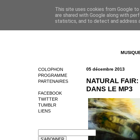
This site uses cookies from Google to d
are shared with Google along with perf
statistics, and to detect and address 
MUSIQU
05 décembre 2013
COLOPHON
PROGRAMME
NATURAL FAIR:
PARTENAIRES
DANS LE MP3
FACEBOOK
TWITTER
TUMBLR
LIENS
NEWSLETTER