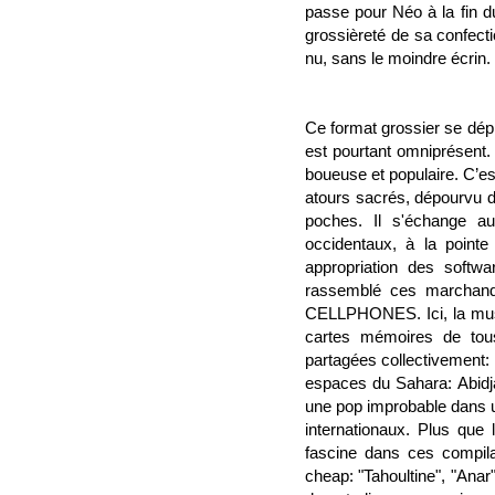
passe pour Néo à la fin d
grossièreté de sa confecti
nu, sans le moindre écrin.
Ce format grossier se dé
est pourtant omniprésent.
boueuse et populaire. C’es
atours sacrés, dépourvu d
poches. Il s'échange a
occidentaux, à la pointe
appropriation des softwa
rassemblé ces marchand
CELLPHONES. Ici, la musiq
cartes mémoires de tou
partagées collectivement: 
espaces du Sahara: Abidj
une pop improbable dans u
internationaux. Plus que 
fascine dans ces compila
cheap:
"Tahoultine"
, "Anar