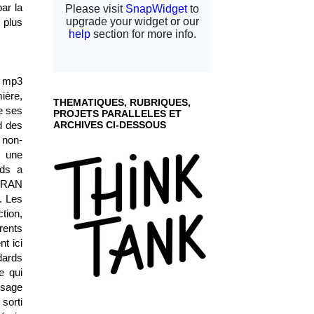
ar la
 plus
e mp3
ière,
THEMATIQUES, RUBRIQUES,
e ses
PROJETS PARALLELES ET
d des
ARCHIVES CI-DESSOUS
 non-
e une
ds
a
HARAN
. Les
tion,
rents
t ici
dards
e qui
usage
sorti