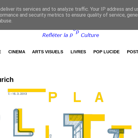
eliver its services and to analyze traffic. Your IP address and 
ormance and security metrics to ensure quality of service, gen
abuse.
E
CINEMA
ARTS VISUELS
LIVRES
POP LUCIDE
POST
urich