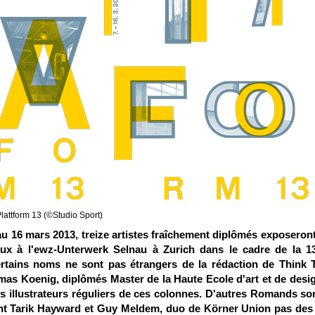
e Plattform 13 (©Studio Sport)
'au 16 mars 2013, treize artistes fraîchement diplômés exposeron
vaux à l'ewz-Unterwerk Selnau à Zurich dans le cadre de la 
ertains noms ne sont pas étrangers de la rédaction de Think 
mas Koenig, diplômés Master de la Haute Ecole d'art et de desi
 illustrateurs réguliers de ces colonnes. D'autres Romands so
ent Tarik Hayward et Guy Meldem, duo de Körner Union pas des