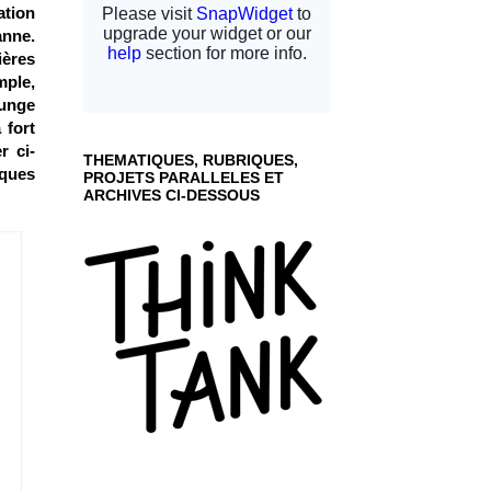
ation
anne.
ières
mple,
Junge
 fort
r ci-
THEMATIQUES, RUBRIQUES,
ques
PROJETS PARALLELES ET
ARCHIVES CI-DESSOUS