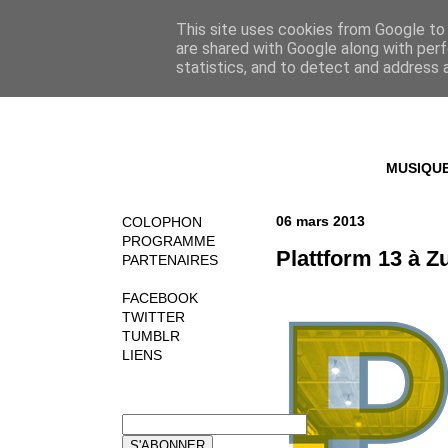
This site uses cookies from Google to d
are shared with Google along with perf
statistics, and to detect and address 
MUSIQU
06 mars 2013
COLOPHON
PROGRAMME
Plattform 13 à Z
PARTENAIRES
FACEBOOK
TWITTER
TUMBLR
LIENS
NEWSLETTER