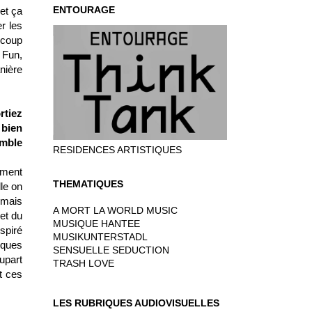
ENTOURAGE
et ça
r les
ucoup
 Fun,
nière
rtiez
 bien
emble
RESIDENCES ARTISTIQUES
ement
THEMATIQUES
le on
 mais
A MORT LA WORLD MUSIC
 et du
MUSIQUE HANTEE
spiré
MUSIKUNTERSTADL
tiques
SENSUELLE SEDUCTION
upart
TRASH LOVE
t ces
LES RUBRIQUES AUDIOVISUELLES