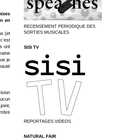
mixes
on en
RECENSEMENT PERIODIQUE DES
SORTIES MUSICALES
s (et
c'est
s ont
SISI TV
maine
ue je
eauté
ision
aucun
oint,
ambre
REPORTAGES VIDEOS
NATURAL FAIR