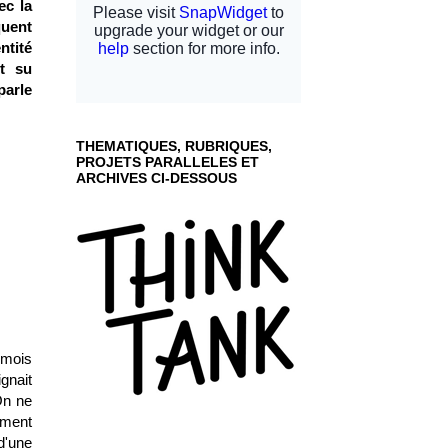
ec la
quent
ntité
nt su
parle
THEMATIQUES, RUBRIQUES,
PROJETS PARALLELES ET
ARCHIVES CI-DESSOUS
 mois
gnait
On ne
ement
d'une