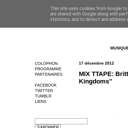
This site uses cookies from Google to d
are shared with Google along with perf
statistics, and to detect and address 
MUSIQU
17 décembre 2012
COLOPHON
PROGRAMME
MIX TTAPE: Brit
PARTENAIRES
Kingdoms"
FACEBOOK
TWITTER
TUMBLR
LIENS
NEWSLETTER