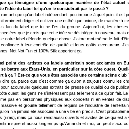
ue ça témoigne d'une quelconque manière de l'état actuel 
 l'idée du label tel qu'on le considérait par le passé ?
e romantique qu'un label indépendant, peu importe à quel point il est pe
t vraiment diriger et cultiver une esthétique unique, de manière à ce
us fan du label que tu ne l'es du groupe. Aujourd'hui, les choses
connectées que je crois que cette idée se désintègre à nouveau, mais o
que notre label défende quelque chose. J'aime moi-même le fait d'êtr
e confiance à leur contrôle de qualité et leurs goûts aventureux. J'e
nnes, Not Not Fun et 100% Silk apportent ça.
el point des artistes ou labels américain sont acclamés en E
 se battre aux Etats-Unis, en particulier sur la côte ouest. Quell
ort à ça ? Est-ce que vous êtes associés une certaine scène club 
re dire ça, parce que c'est comme ça qu'on a toujours connu les ch
our accumuler quelques extraits de presse de qualité ou de publica
côte ouest, les gens ne s'intéressent pas tellement à ce qu'on fait. L
forme pas en personnes physiques aux concerts ni en ventes de dis
massive et grouille tellement de requins de l'industrie de l'entertai
on n'a jamais été associés à une vibe en précis. C'est probableme
rs (rires), mais ça nous rend aussi ouverts et avides de ce qui est à 
sentir inspiré et aussi longtemps qu'Amanda et moi, on peut s'accroc