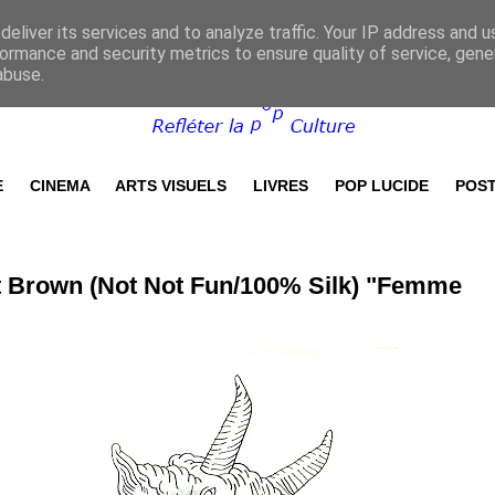
eliver its services and to analyze traffic. Your IP address and 
ormance and security metrics to ensure quality of service, gen
abuse.
E
CINEMA
ARTS VISUELS
LIVRES
POP LUCIDE
POST
t Brown (Not Not Fun/100% Silk) "Femme