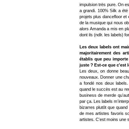
impulsion très pure. On es
a grandi. 100% Silk a été
projets plus dancefloor e
de la musique qui nous obs
alors Amanda a mis en pla
dont ils (ndlr. les labels) 
Les deux labels ont mai
majoritairement des art
établis que peu importe q
juste ? Est-ce que c'est l
Les deux, on donne beauc
nouveaux. Donner une chan
a fondé nos deux labels. 
quand le succès est au rend
business de merde qu'autou
par ça. Les labels m'inter
bizarres plutôt que quand 
de mes artistes favoris s
artistes. C'est moins une s