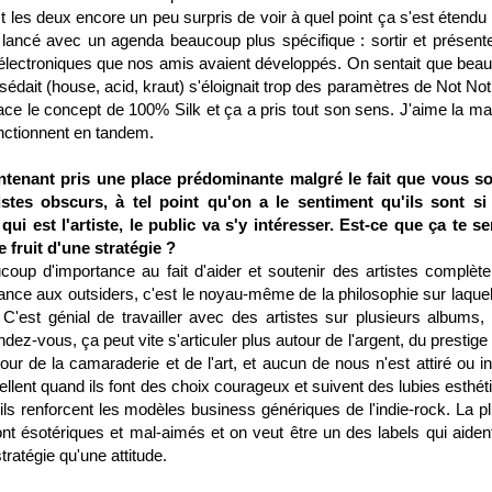
t les deux encore un peu surpris de voir à quel point ça s'est étendu 
 lancé avec un agenda beaucoup plus spécifique : sortir et présente
t électroniques que nos amis avaient développés. On sentait que bea
édait (house, acid, kraut) s'éloignait trop des paramètres de Not Not
ce le concept de 100% Silk et ça a pris tout son sens. J'aime la ma
fonctionnent en tandem.
ntenant pris une place prédominante malgré le fait que vous so
istes obscurs, à tel point qu'on a le sentiment qu'ils sont si
ui est l'artiste, le public va s'y intéresser. Est-ce que ça te s
e fruit d'une stratégie ?
oup d'importance au fait d'aider et soutenir des artistes complèt
ce aux outsiders, c'est le noyau-même de la philosophie sur laquel
C'est génial de travailler avec des artistes sur plusieurs albums,
ez-vous, ça peut vite s'articuler plus autour de l'argent, du prestige
r de la camaraderie et de l'art, et aucun de nous n'est attiré ou in
pellent quand ils font des choix courageux et suivent des lubies esthé
ils renforcent les modèles business génériques de l'indie-rock. La pl
ont ésotériques et mal-aimés et on veut être un des labels qui aiden
tratégie qu'une attitude.