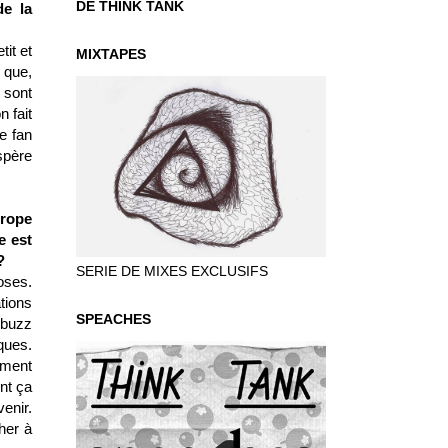
DE THINK TANK
de la
tit et
MIXTAPES
 que,
 sont
n fait
e fan
spère
urope
e est
?
SERIE DE MIXES EXCLUSIFS
oses.
tions
SPEACHES
e buzz
ques.
nment
nt ça
venir.
her à