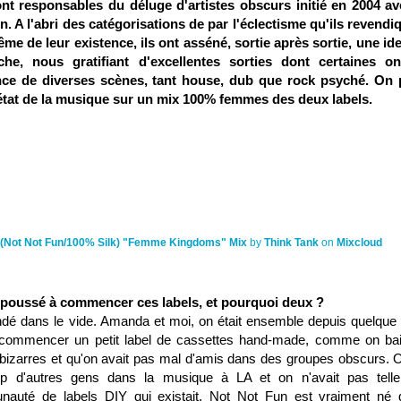
nt responsables du déluge d'artistes obscurs initié en 2004 av
. A l'abri des catégorisations de par l'éclectisme qu'ils revendi
 de leur existence, ils ont asséné, sortie après sortie, une ide
îche, nous gratifiant d'excellentes sorties dont certaines o
lance de diverses scènes, tant house, dub que rock psyché. On 
état de la musique sur un mix 100% femmes des deux labels.
 (Not Not Fun/100% Silk) "Femme Kingdoms" Mix
by
Think Tank
on
Mixcloud
a poussé à commencer ces labels, et pourquoi deux ?
fondé dans le vide. Amanda et moi, on était ensemble depuis quelque
 commencer un petit label de cassettes hand-made, comme on bai
bizarres et qu'on avait pas mal d'amis dans des groupes obscurs. 
up d'autres gens dans la musique à LA et on n'avait pas tell
auté de labels DIY qui existait. Not Not Fun est vraiment né 