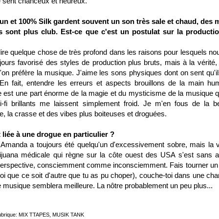
se sent chanceux et heureux.
un et 100% Silk gardent souvent un son très sale et chaud, des 
 sont plus club. Est-ce que c'est un postulat sur la producti
lire quelque chose de très profond dans les raisons pour lesquels nou
jours favorisé des styles de production plus bruts, mais à la vérité, 
 préfère la musique. J'aime les sons physiques dont on sent qu'il
En fait, entendre les erreurs et aspects brouillons de la main hu
 est une part énorme de la magie et du mysticisme de la musique q
-fi brillants me laissent simplement froid. Je m'en fous de la b
, la crasse et des vibes plus boiteuses et droguées.
 liée à une drogue en particulier ?
. Amanda a toujours été quelqu'un d'excessivement sobre, mais la v
juana médicale qui règne sur la côte ouest des USA s'est sans 
e perspective, consciemment comme inconsciemment. Fais tourner un j
uoi que ce soit d'autre que tu as pu choper), couche-toi dans une ch
te musique semblera meilleure. La nôtre probablement un peu plus...
brique:
MIX TTAPES
,
MUSIK TANK