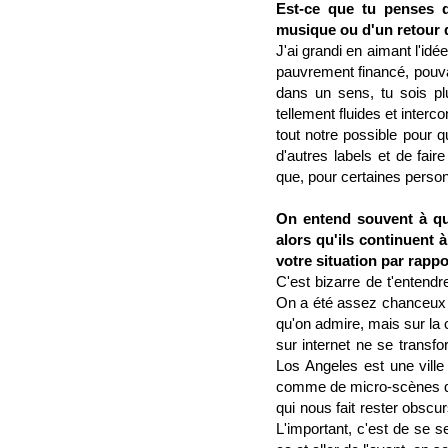
Est-ce que tu penses q
musique ou d'un retour de
J'ai grandi en aimant l'idé
pauvrement financé, pouvai
dans un sens, tu sois pl
tellement fluides et inter
tout notre possible pour 
d'autres labels et de fair
que, pour certaines perso
On entend souvent à qu
alors qu'ils continuent à
votre situation par rapp
C'est bizarre de t'entend
On a été assez chanceux p
qu'on admire, mais sur la 
sur internet ne se trans
Los Angeles est une ville 
comme de micro-scènes qu'
qui nous fait rester obscu
L'important, c'est de se 