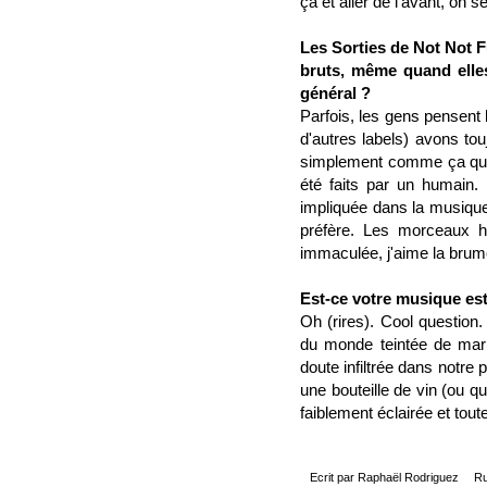
ça et aller de l'avant, on 
Les Sorties de Not Not F
bruts, même quand elles
général ?
Parfois, les gens pensent 
d'autres labels) avons tou
simplement comme ça qu'on
été faits par un humain. 
impliquée dans la musique
préfère. Les morceaux hi
immaculée, j'aime la brume
Est-ce votre musique est
Oh (rires). Cool question
du monde teintée de mari
doute infiltrée dans notr
une bouteille de vin (ou q
faiblement éclairée et tou
Ecrit par
Raphaël Rodriguez
Ru