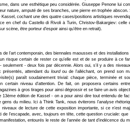
sme, dans une esthétique peu considérée. Giuseppe Penone lui cons
deur nature, amputé de ses branches, une pierre en trophée abscon.
 Kassel, cochant une des quatre cases/positions artistiques revendi
ce en chef du Castello di Rivoli à Turin, Christov-Bakargiev: celle d
ur scène, être porteur d’espoir ainsi qu'être en retrait).
s de l'art contemporain, des biennales maousses et des installations
n risque certain de rester ce qu'elle est et de se produire à ce f
 - seulement - deux fois par décennie. Alors oui, s'il y a des niveaux
ux présentés, attendant du
lourd
ou de l'alléchant, on prend son m
visite(s) paraît soudainement trivial: chaque pièce, terminée et so
certain niveau d'attention. De fait, on proposera certains entre
azines à gros tirages pour ainsi dégrossir et se faire un avis objecti
e 13ème édition de Kassel - on a pour ainsi dire tout entendu de fact
 gens du milieu. Ici à Think Tank, nous éviterons l'analyse rhétoriq
s niveaux de lecture de cette exposition importante, si ce n'est maj
i de l'escapade, avec, toujours en tête, cette question cruciale: que 
e manifestation, entourés le reste de l'année de tant d'indécence du 