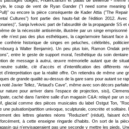
s passages obligés, Fridericianum et palais de Bellevue - même s
yle, le coup de vent de Ryan Gander ("I need some meaning 
Pull)" ou encore la pièce conséquente de Kader Attia ("The Repair
tal Cultures") font partie des hauts-fait de l'édition 2012. Avec
naries)", Sanja Ivekovic part de l'absurdité de la propagande SS et 
ême de la nécessité antisémite, illustrée par un singe emprisonné
i elle n'est pas des plus esthétiques, la cage/armoire faisant face à 
e confrérie historique de singes en peluches, célébrités, politicie
mbourg à Walter Benjamin). Un peu plus loin, Ramon Ondak pré
ns", entre le geste de support moral, l'esthétique du soin dentaire 
tion de message à autrui, œuvre mémorielle autant que de situat
neutre subtile, clé d'accès et d'intentification des différents ni
et d'interprétation que la réalité offre. On retiendra de même une g
ilmiques de grande qualité au-dessus de la gare sans pour autant se ra
a noté Javier Tellez, "Artaud's Cave", même avec son décors parfait
ur nature pour arriver dans l'espace de projection, sisi), Clemen
épate
, caché dans l'arrière salle d'un magasin C&A: relayé par un
s
, glacial comme des pièces musicales du label Ostgut Ton, "Ro
une pulsation/partition univoque, sculpturale, concrète et solitaire.
èrement des lettres géantes néons "Reduziert" (réduit), faisant éc
forcément, à cette enseigne ringarde d'habits. On sort de la pièc
gasin qui n'envisageraient pas une seconde y mettre les pieds. Une