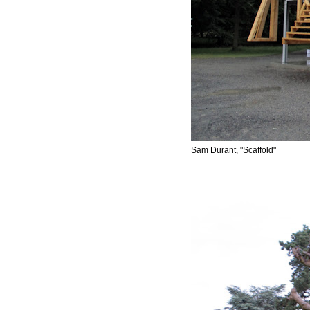
Sam Durant, "Scaffold"