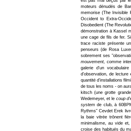
est pas mal déçus par le
moteurs dénudés de Bar
memorise (The Invisible 
Occident to Extra-Occiden
Disobedient (The Revolutio
démonstration à Kassel m
une cage de fils de fer. S
trace raciste présente un
penseurs (de Rosa Luxe
sobrement ses "observatio
mouvement
, comme inten
galerie d'un vocabulaire 
d'observation, de lecture 
quantité d'installations f
de tous les noms - on aur
kitsch (une grotte grande
Wedemeyer, et le
coup d'
system
de club, à 60BPM
Rythms" Cevdet Erek livre 
la baie vitrée trônent fi
minimalisme, au vide et, 
croise des habitués du ma