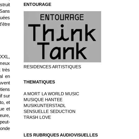
truit
ENTOURAGE
 Sans
quées
'être
 XXL,
ameux
RESIDENCES ARTISTIQUES
 très
al en
THEMATIQUES
uvent
tiens
A MORT LA WORLD MUSIC
f sur
MUSIQUE HANTEE
o, et
MUSIKUNTERSTADL
ue et
SENSUELLE SEDUCTION
eure,
TRASH LOVE
peut-
monde
LES RUBRIQUES AUDIOVISUELLES