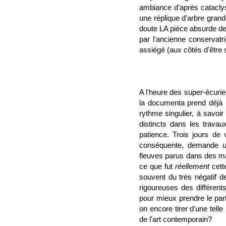
ambiance d'après catacly
une réplique d'arbre gran
doute LA pièce absurde de
par l'ancienne conservatri
assiégé (aux côtés d'être s
A l'heure des super-écurie
la documenta prend déjà u
rythme singulier, à savoir
distincts dans les trava
patience. Trois jours de 
conséquente, demande un 
fleuves parus dans des mag
ce que fut
réellement
cett
souvent du très négatif de
rigoureuses des différent
pour mieux prendre le part
on encore tirer d'une tell
de l'art contemporain?