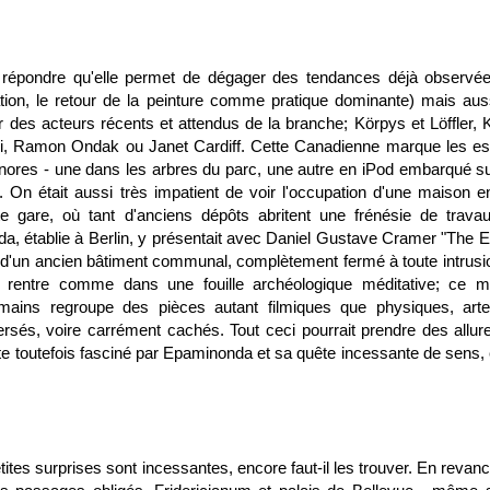
 répondre qu'elle permet de dégager des tendances déjà observée
ation, le retour de la peinture comme pratique dominante) mais aus
 des acteurs récents et attendus de la branche; Körpys et Löffler, 
ei, Ramon Ondak ou Janet Cardiff. Cette Canadienne marque les esp
onores - une dans les arbres du parc, une autre en iPod embarqué su
 On était aussi très impatient de voir l'occupation d'une maison en
e gare, où tant d'anciens dépôts abritent une frénésie de travau
a, établie à Berlin, y présentait avec Daniel Gustave Cramer "The E
d'un ancien bâtiment communal, complètement fermé à toute intrusi
y rentre comme dans une fouille archéologique méditative; ce 
 mains regroupe des pièces autant filmiques que physiques, arte
ersés, voire carrément cachés. Tout ceci pourrait prendre des allur
e toutefois fasciné par Epaminonda et sa quête incessante de sens, 
tites surprises sont incessantes, encore faut-il les trouver. En revan