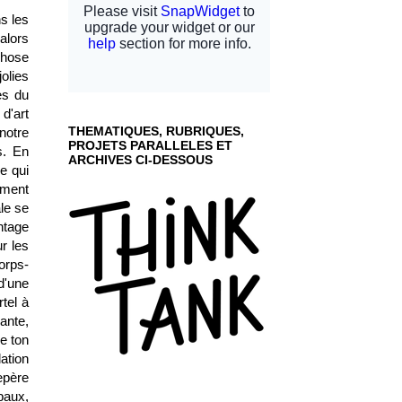
s les
alors
chose
olies
ès du
d'art
THEMATIQUES, RUBRIQUES,
notre
PROJETS PARALLELES ET
s. En
ARCHIVES CI-DESSOUS
e qui
ement
ale se
ntage
r les
orps-
d'une
tel à
ante,
e ton
lation
epère
baux,