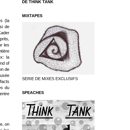
DE THINK TANK
MIXTAPES
s (la
si de
Kader
rits,
r les
tière
x: la
nd of
on de
musée
SERIE DE MIXES EXCLUSIFS
facts
es du
SPEACHES
entre
ce, on