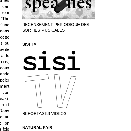
i les
I can
 from
 "The
d'une
RECENSEMENT PERIODIQUE DES
SORTIES MUSICALES
 dans
cette
ns ou
SISI TV
sente
et le
ions,
veaux
rande
ppeler
ement
s von
ound-
om of
 Dans
REPORTAGES VIDEOS
ho au
e, on
NATURAL FAIR
 fois