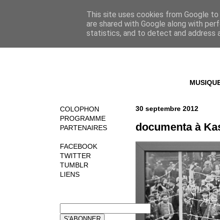
This site uses cookies from Google to d
are shared with Google along with perf
statistics, and to detect and address 
MUSIQU
30 septembre 2012
COLOPHON
PROGRAMME
documenta à Kas
PARTENAIRES
FACEBOOK
TWITTER
TUMBLR
LIENS
NEWSLETTER