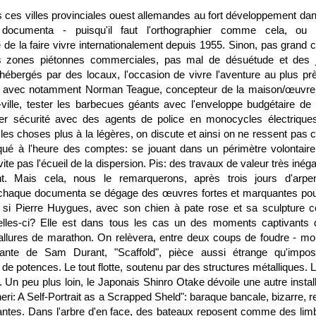
 ces villes provinciales ouest allemandes au fort développement dan
ocumenta - puisqu'il faut l'orthographier comme cela, ou 
 la faire vivre internationalement depuis 1955. Sinon, pas grand 
es zones piétonnes commerciales, pas mal de désuétude et des j
ergés par des locaux, l'occasion de vivre l'aventure au plus pr
res avec notamment Norman Teague, concepteur de la maison/œuvre 
ville, tester les barbecues géants avec l'enveloppe budgétaire de 
rter sécurité avec des agents de police en monocycles électrique
les choses plus à la légères, on discute et ainsi on ne ressent pas c
iqué à l'heure des comptes: se jouant dans un périmètre volontair
vite pas l'écueil de la dispersion. Pis: des travaux de valeur très inég
ent. Mais cela, nous le remarquerons, après trois jours d'arpe
à chaque documenta se dégage des œuvres fortes et marquantes pou
 si Pierre Huygues, avec son chien à pate rose et sa sculpture c
 celles-ci? Elle est dans tous les cas un des moments captivants 
allures de marathon. On relèvera, entre deux coups de foudre - mor
géante de Sam Durant, "Scaffold", pièce aussi étrange qu'impos
de potences. Le tout flotte, soutenu par des structures métalliques. L
e. Un peu plus loin, le Japonais Shinro Otake dévoile une autre instal
i: A Self-Portrait as a Scrapped Sheld": baraque bancale, bizarre, r
antes. Dans l'arbre d'en face, des bateaux reposent comme des lim