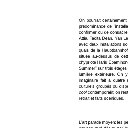
On pourrait certainement
prédominance de l'install
confirmer ou de consacrer
Attia, Tacita Dean, Yan L
avec deux installations s
quais de la Hauptbahnhof.
située au-dessus de cett
chypriote Haris Epaminond
Summer" sur trois étages 
lumière extérieure. On 
imaginaire fait à quatre
culturels groupés ou disp
cool
contemporain; on rest
retrait et faits scéniques.
L'art parade moyen: les pe