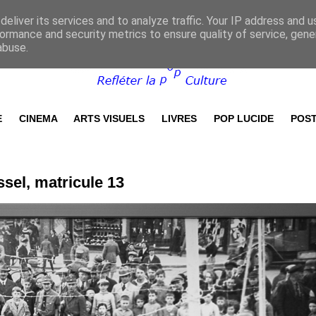
eliver its services and to analyze traffic. Your IP address and 
ormance and security metrics to ensure quality of service, gen
abuse.
E
CINEMA
ARTS VISUELS
LIVRES
POP LUCIDE
POST
sel, matricule 13