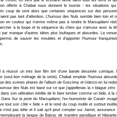
tion offerts à Chabat nous donnent le tournis : les situations qui
 en coup de vent alors que certaines séquences sur des person
ent pas tant d’attention. L’humour des Nuls semble bien loin et on
on en couleur qui n’arrive même pas à rendre le Marsupilami réel
hercher à la loupe et la séquence du chien qui s’amuse avec la tê
nt par manque d’autres idées plus loufoques et absurdes. La venue
e permis de sauver les meubles et d’apporter l’humour franquinist
m.
 à réussir un très bon film tiré d’une bande dessinée comique.
tre
(seul bon métrage de la série), Chabat emploie l’humour absurd
joue des scènes phares de l’album de Goscinny et Uderzo en lui redo
humour des Nuls est basé sur ce que j’appellerais la « blague zéro »
 dans son utilisation inédite de le faire tomber comme un bide, à la
e. Dans
Sur la piste du Marsupilami
, l’ex-humoriste de Canal+ exagè
ève tout son côté « bide » et le rend du coup inutile et surtout inutili
n’est pas bête et il sait qu’il peut compter sur Jamel, assurance 
réemployant la langue de Balzac de manière parodique et hilarante