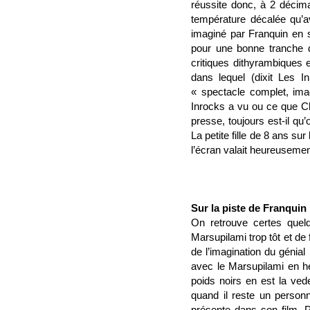
réussite donc, à 2 décima
température décalée qu’a
imaginé par Franquin en 
pour une bonne tranche d
critiques dithyrambiques 
dans lequel (dixit Les I
« spectacle complet, imag
Inrocks a vu ou ce que Ch
presse, toujours est-il qu
La petite fille de 8 ans su
l’écran valait heureuseme
Sur la piste de Franquin
On retrouve certes quel
Marsupilami trop tôt et de 
de l’imagination du génial 
avec le Marsupilami en héro
poids noirs en est la ved
quand il reste un personn
présente dans son film. P