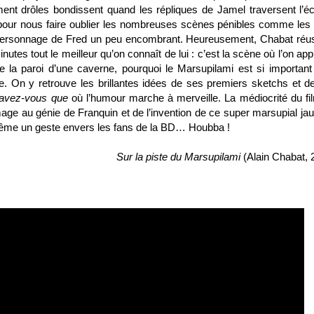
nt drôles bondissent quand les répliques de Jamel traversent l’éc
pour nous faire oublier les nombreuses scènes pénibles comme les
 personnage de Fred un peu encombrant. Heureusement, Chabat réus
utes tout le meilleur qu’on connaît de lui : c’est la scène où l’on ap
re la paroi d’une caverne, pourquoi le Marsupilami est si important
e. On y retrouve les brillantes idées de ses premiers sketchs et d
avez-vous que
où l’humour marche à merveille. La médiocrité du fi
ge au génie de Franquin et de l’invention de ce super marsupial jau
ra même un geste envers les fans de la BD… Houbba !
Sur la piste du Marsupilami
(Alain Chabat, 