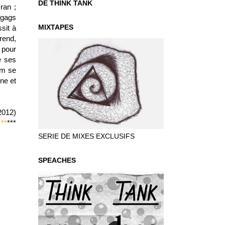
DE THINK TANK
ran ;
 gags
MIXTAPES
sit à
prend,
 pour
e ses
lm se
ne et
2012)
**
***
SERIE DE MIXES EXCLUSIFS
SPEACHES