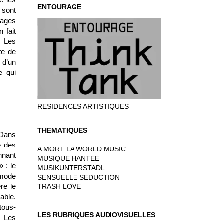
ENTOURAGE
 sont
nages
 fait
. Les
te de
 d’un
e qui
RESIDENCES ARTISTIQUES
THEMATIQUES
 Dans
e des
A MORT LA WORLD MUSIC
nnant
MUSIQUE HANTEE
 : le
MUSIKUNTERSTADL
 mode
SENSUELLE SEDUCTION
re le
TRASH LOVE
sable.
tous-
LES RUBRIQUES AUDIOVISUELLES
. Les