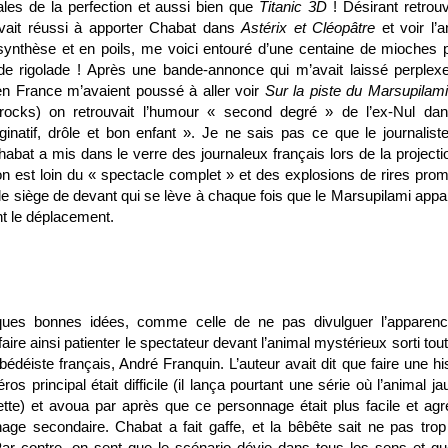
les de la perfection et aussi bien que
Titanic 3D
! Désirant retrou
vait réussi à apporter Chabat dans
Astérix et Cléopâtre
et voir l’a
synthèse et en poils, me voici entouré d’une centaine de mioches 
e rigolade ! Après une bande-annonce qui m’avait laissé perplexe
en France m’avaient poussé à aller voir
Sur la piste du Marsupilami
nrocks) on retrouvait l’humour « second degré » de l’ex-Nul da
inatif, drôle et bon enfant ». Je ne sais pas ce que le journalist
abat a mis dans le verre des journaleux français lors de la projecti
’on est loin du « spectacle complet » et des explosions de rires prom
r le siège de devant qui se lève à chaque fois que le Marsupilami appa
nt le déplacement.
ques bonnes idées, comme celle de ne pas divulguer l’apparen
faire ainsi patienter le spectateur devant l’animal mystérieux sorti tout
bédéiste français, André Franquin. L’auteur avait dit que faire une hi
s principal était difficile (il lança pourtant une
série où l’animal ja
ette) et avoua par après que ce personnage était plus facile et agr
age secondaire. Chabat a fait gaffe, et la bêbête sait ne pas trop
ar contre, on sent que le scénario dévie dans tous les sens et qu