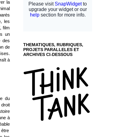
ver la
nimal
parés
, les
, film
ns un
e des
THEMATIQUES, RUBRIQUES,
on de
PROJETS PARALLELES ET
ises.
ARCHIVES CI-DESSOUS
raît à
ce du
 droit
stoire
une à
éable
 être
e les