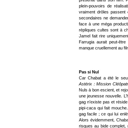
plein-pouvoirs de réalisa
vraiment drôles passent
secondaires ne demanderai
face à une méga producti
répliques cultes sont à c
Jamel fait rire uniqueme
Farrugia aurait peut-êtr
manque cruellement au fil
Pas si Nul
Car Chabat a été le seul
Astérix : Mission Cléôpa
Nuls à bon escient, et re
une jeunesse nouvelle. L’
gag n’existe pas et réside
pipi-caca qui fait mouch
gag facile ; ce qui lui enl
Alors évidemment, Chabat 
risques au bide complet, 