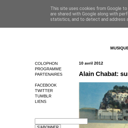
This site uses cookies from Google to d
are shared with Google along with perf
statistics, and to detect and address 
MUSIQU
10 avril 2012
COLOPHON
PROGRAMME
Alain Chabat: su
PARTENAIRES
FACEBOOK
TWITTER
TUMBLR
LIENS
NEWSLETTER