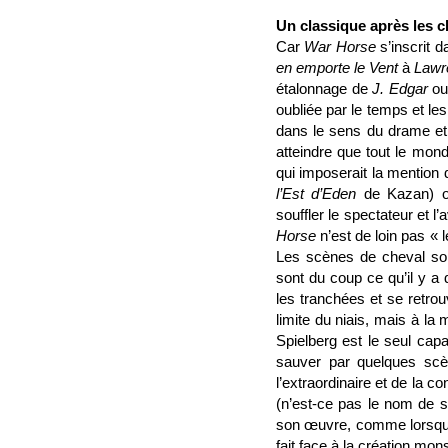
Un classique après les c
Car
War Horse
s’inscrit d
en emporte le Vent
à
Lawr
étalonnage de
J. Edgar
ou
oubliée par le temps et les
dans le sens du drame et 
atteindre que tout le mon
qui imposerait la mention 
l’Est d’Eden
de Kazan) ou
souffler le spectateur et l
Horse
n’est de loin pas « 
Les scènes de cheval sont
sont du coup ce qu’il y a 
les tranchées et se retro
limite du niais, mais à l
Spielberg est le seul cap
sauver par quelques scè
l’extraordinaire et de la co
(n’est-ce pas le nom de s
son œuvre, comme lorsque 
fait face à la création mo