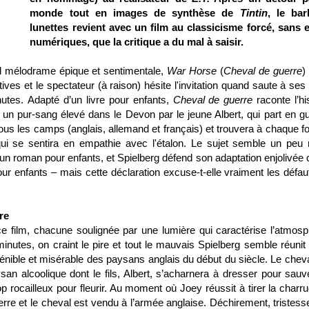
monde tout en images de synthèse de
Tintin
, le ba
lunettes revient avec un film au classicisme forcé, sans e
numériques, que la critique a du mal à saisir.
d mélodrame épique et sentimentale,
War Horse
(
Cheval de guerre
)
tives et le spectateur (à raison) hésite l'invitation quand saute à se
nutes.
Adapté d’un livre pour enfants,
Cheval de guerre
raconte l’hi
n pur-sang élevé dans le Devon par le jeune Albert, qui part en gu
us les camps (anglais, allemand et français) et trouvera à chaque fo
ui se sentira en empathie avec l'étalon. Le sujet semble un peu n
d’un roman pour enfants, et Spielberg défend son adaptation enjolivée 
 pour enfants – mais cette déclaration excuse-t-elle vraiment les défa
re
e film, chacune soulignée par une lumière qui caractérise l’atmosp
inutes, on craint le pire et tout le mauvais Spielberg semble réunit
pénible et misérable des paysans anglais du début du siècle. Le cheva
an alcoolique dont le fils, Albert, s’acharnera à dresser pour sauv
rop rocailleux pour fleurir. Au moment où Joey réussit à tirer la charr
rre et le cheval est vendu à l’armée anglaise. Déchirement, tristesse