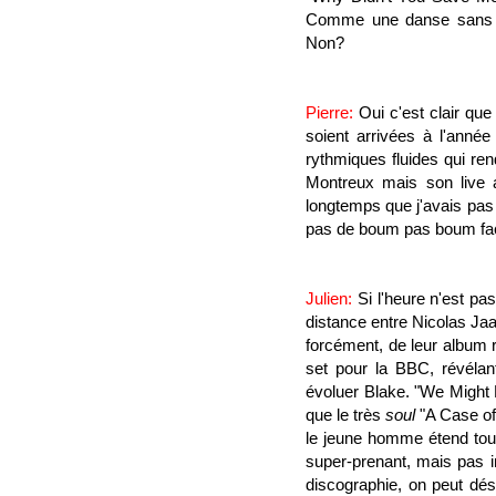
Comme une danse sans to
Non?
Pierre:
Oui c'est clair qu
soient arrivées à l'anné
rythmiques fluides qui ren
Montreux mais son live a
longtemps que j'avais pas
pas de boum pas boum facil
Julien:
Si l'heure n'est pa
distance entre Nicolas Jaa
forcément, de leur album 
set
pour la BBC, révéla
évoluer Blake. "We Might 
que le très
soul
"A Case of
le jeune homme étend tous
super-prenant, mais pas 
discographie, on peut dés