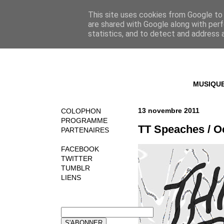
This site uses cookies from Google to d
are shared with Google along with perf
statistics, and to detect and address 
MUSIQU
13 novembre 2011
COLOPHON
PROGRAMME
TT Speaches / O
PARTENAIRES
FACEBOOK
TWITTER
TUMBLR
LIENS
NEWSLETTER