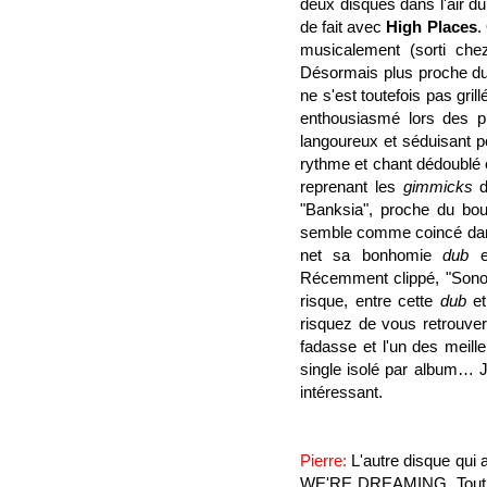
deux disques dans l'air 
de fait avec
High Places
.
musicalement (sorti ch
Désormais plus proche du
ne s'est toutefois pas gril
enthousiasmé lors des pr
langoureux et séduisant po
rythme et chant dédoublé 
reprenant les
gimmicks
"Banksia", proche du boul
semble comme coincé dans 
net sa bonhomie
dub
et
Récemment clippé, "
Sono
risque, entre cette
dub
et
risquez de vous retrouve
fadasse et l'un des meill
single isolé par album… 
intéressant.
Pierre:
L'autre disque qui 
WE'RE DREAMING. Tout le 