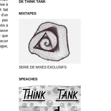
DE THINK TANK
ine à
 fait
MIXTAPES
t d'un
 pas
ons a
masse
p que
hacun
ugue,
SERIE DE MIXES EXCLUSIFS
SPEACHES