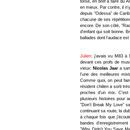
torse, en bref à faire du
en mieux. Par contre, il n'
depuis "Odessa" de Caribo
chacune de ses répétition
encore. De son côté, "Rac
d'enfant qui soit bonne
ballades dont l'audace est 
Julien:
j'avais vu M83 à l'
devant ces profs de musi
vieux:
Nicolas Jaar
a san
l'une des meilleures
mix
Comme quoi, on peut fair
résident chilien a sorti
proches d'un mix. C'est 
plusieurs histoires pour 
"
Don't Break My Love
" s
continuant sa route, la
dub
à chaque fois que j'écout
bandes d'enregistrement
"Why Didn't You Save Me" 