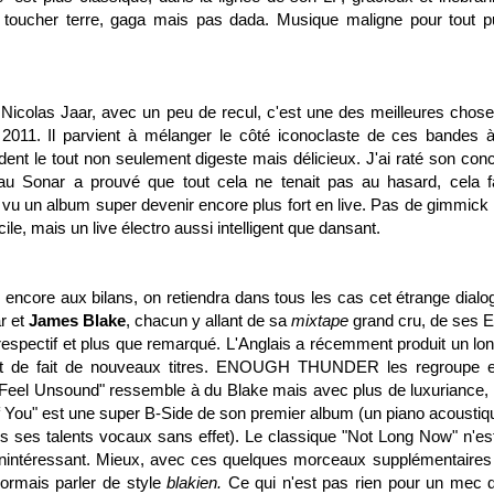
ucher terre, gaga mais pas dada. Musique maligne pour tout pu
e Nicolas Jaar, avec un peu de recul, c'est une des meilleures chose
e 2011. Il parvient à mélanger le côté iconoclaste de ces bandes 
dent le tout non seulement digeste mais délicieux. J'ai raté son conc
u Sonar a prouvé que tout cela ne tenait pas au hasard, cela fa
 vu un album super devenir encore plus fort en live. Pas de gimmick 
e, mais un live électro aussi intelligent que dansant.
s encore aux bilans, on retiendra dans tous les cas cet étrange dialo
r et
James Blake
, chacun y allant de sa
mixtape
grand cru, de ses EP
respectif et plus que remarqué. L'Anglais a récemment produit un lo
nt de fait de nouveaux titres. ENOUGH THUNDER les regroupe et
Feel Unsound" ressemble à du Blake mais avec plus de luxuriance, 
 You" est une super B-Side de son premier album (un piano acoustiq
 ses talents vocaux sans effet). Le classique "Not Long Now" n'es
inintéressant. Mieux, avec ces quelques morceaux supplémentaires
ormais parler de style
blakien.
Ce qui n'est pas rien pour un mec 