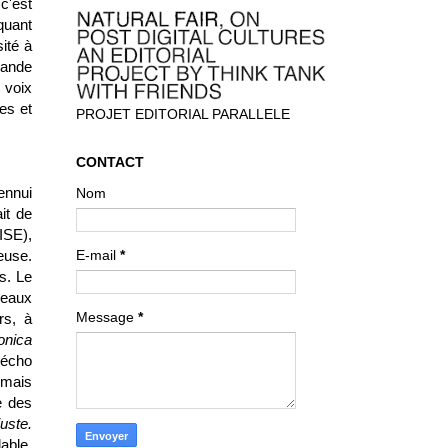
c'est
quant
ité à
mande
 voix
es et
PROJET EDITORIAL PARALLELE
CONTACT
ennui
Nom
it de
ISE),
euse.
E-mail
*
s. Le
ceaux
Message
*
rs, à
onica
l'écho
 mais
e des
juste.
able.