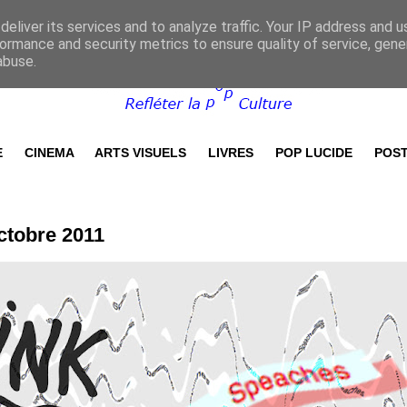
eliver its services and to analyze traffic. Your IP address and 
ormance and security metrics to ensure quality of service, gen
abuse.
E
CINEMA
ARTS VISUELS
LIVRES
POP LUCIDE
POST
ctobre 2011