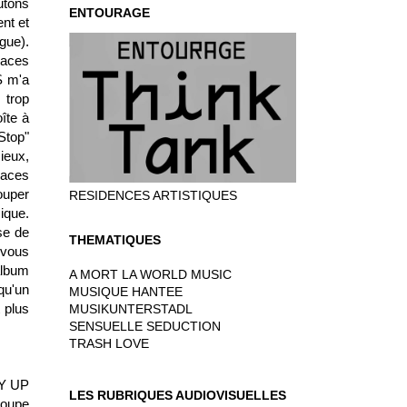
tons
ENTOURAGE
nt et
gue).
laces
 m'a
 trop
oîte à
Stop"
ieux,
laces
ouper
RESIDENCES ARTISTIQUES
ique.
se de
THEMATIQUES
, vous
album
A MORT LA WORLD MUSIC
qu'un
MUSIQUE HANTEE
 plus
MUSIKUNTERSTADL
SENSUELLE SEDUCTION
TRASH LOVE
Y UP
LES RUBRIQUES AUDIOVISUELLES
roupe