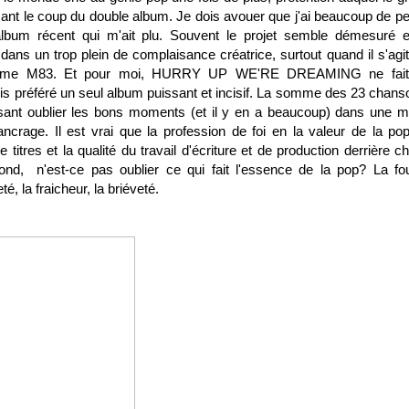
sant le coup du double album. Je dois avouer que j'ai beaucoup de pe
bum récent qui m'ait plu. Souvent le projet semble démesuré et
s dans un trop plein de complaisance créatrice, surtout quand il s'agi
mme M83. Et pour moi, HURRY UP WE'RE DREAMING ne fait
fois préféré un seul album puissant et incisif. La somme des 23 chans
aisant oublier les bons moments (et il y en a beaucoup) dans une 
ancrage. Il est vrai que la profession de foi en la valeur de la po
titres et la qualité du travail d'écriture et de production derrière c
ond, n'est-ce pas oublier ce qui fait l'essence de la pop? La fo
é, la fraicheur, la briéveté.