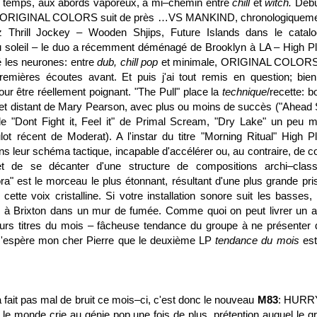
du temps, aux abords vaporeux, à mi–chemin entre
chill
et
witch.
Débu
 ORIGINAL COLORS suit de près …VS MANKIND, chronologiqueme
ez
Thrill Jockey
– Wooden Shjips, Future Islands dans le catalo
 soleil – le duo a récemment déménagé de Brooklyn à LA – High P
lé les neurones: entre
dub, chill pop
et minimale, ORIGINAL COLORS
emières écoutes avant. Et puis j'ai tout remis en question; bien
ur être réellement poignant. "The Pull" place la
technique
/recette: b
et distant de Mary Pearson, avec plus ou moins de succès ("Ahead 
de "Dont Fight it, Feel it" de Primal Scream, "Dry Lake" un peu m
ot récent de Moderat). A l'instar du titre "Morning Ritual" High P
leur schéma tactique, incapable d'accélérer ou, au contraire, de c
 de se décanter d'une structure de compositions archi–class
ra
" est le morceau le plus étonnant, résultant d'une plus grande pri
 cette voix cristalline. Si votre installation sonore suit les basses
r à Brixton dans un mur de fumée. Comme quoi on peut livrer un 
eurs titres du mois – fâcheuse tendance du groupe à ne présenter 
J'espère mon cher Pierre que le deuxième LP
tendance du mois
est
a fait pas mal de bruit ce mois–ci, c'est donc le nouveau
M83
: HURR
monde crie au génie pop une fois de plus, prétention auquel le g