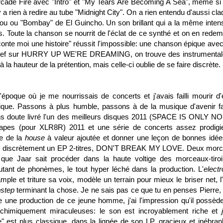
 Arcade Fire avec "Intro" et "My Tears Are Becoming A Sea", même si 
y a rien à redire au tube
"Midnight City"
. On a rien entendu d'aussi cla
u ou "Bombay" de El Guincho. Un son brillant qui a la même intens
s. Toute la chanson se nourrit de l'éclat de ce synthé et on en rede
onte moi une histoire" réussit l'impossible: une chanson épique avec
. Bref sur HURRY UP WE'RE DREAMING, on trouve des instrumental
à la hauteur de la prétention, mais celle-ci oublie de se faire discrète.
époque où je me nourrissais de concerts et j'avais failli mourir d'
que. Passons à plus humble, passons à de la musique d'avenir fa
s doute livré l'un des meilleurs disques 2011 (SPACE IS ONLY NO
tapes
(pour XLR8R) 2011 et une série de concerts assez prodigi
e de la
house
à valeur ajoutée et donner une leçon de bonnes idée
 très discrètement un EP 2-titres, DON'T BREAK MY LOVE. Deux mor
que Jaar sait procéder dans la haute voltige des morceaux-tiroi
autant de phonèmes, le tout hyper léché dans la production. L'
electr
ample et triture sa voix, modèle un terrain pour mieux le briser net, 
step
terminant la chose. Je ne sais pas ce que tu en penses Pierre,
e une production de ce jeune homme, j'ai l'impression qu'il possèd
 chimiquement miraculeuses: le son est incroyablement riche et
est plus classique, dans la lignée de son LP, gracieux et inébranl