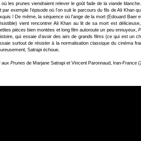
 où les prunes viendraient relever le goût fade de la viande blanche
Et par exemple l'épisode où l'on suit le parcours du fils de Ali Khan qu
exquis ! De même, la séquence où l'ange de la mort (Edouard Baer e
ésistible) vient rencontrer Ali Khan au lit de sa mort est délicieuse,
petites pièces bien montées et long film autoroute un peu ennuyeux,
P
istoire, qui essaie d'avoir des airs de grands films (ce qui est un c
essaie surtout de résister à la normalisation classique du cinéma fra
heureusement, Satrapi échoue.
t aux Prunes
de
Marjane Satrapi
et
Vincent Paronnaud
, Iran-France (