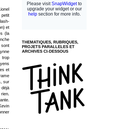
ionel
petit
flash-
n) et
s (la
anche
THEMATIQUES, RUBRIQUES,
 sont
PROJETS PARALLELES ET
Lynne
ARCHIVES CI-DESSOUS
 trop
oyens
es et
drame
s, sur
 déjà
 rien.
ante.
Kevin
onner