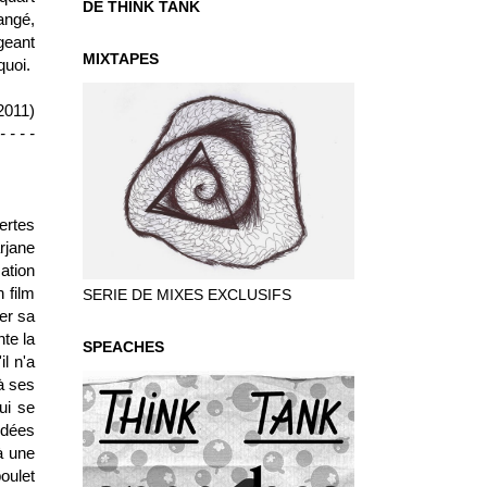
DE THINK TANK
mangé,
igeant
MIXTAPES
quoi.
2011)
 - - - -
ertes
rjane
ation
n film
SERIE DE MIXES EXCLUSIFS
er sa
te la
SPEACHES
l n'a
à ses
ui se
idées
à une
poulet