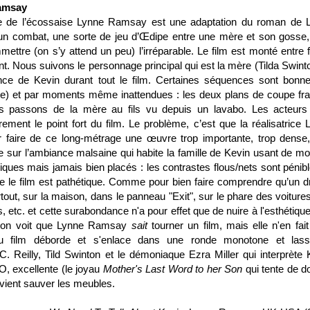
Ramsay
e de l’écossaise Lynne Ramsay est une adaptation du roman de L
un combat, une sorte de jeu d’Œdipe entre une mère et son gosse, 
mmettre (on s’y attend un peu) l’irréparable. Le film est monté entre 
. Nous suivons le personnage principal qui est la mère (Tilda Swinto
ance de Kevin durant tout le film. Certaines séquences sont bonne
e) et par moments même inattendues : les deux plans de coupe fr
s passons de la mère au fils vu depuis un lavabo. Les acteurs
rement le point fort du film. Le problème, c’est que la réalisatrice 
 faire de ce long-métrage une œuvre trop importante, trop dense,
 sur l’ambiance malsaine qui habite la famille de Kevin usant de m
ques mais jamais bien placés : les contrastes flous/nets sont pénibl
ffe le film est pathétique. Comme pour bien faire comprendre qu’un 
rtout, sur la maison, dans le panneau "Exit", sur le phare des voiture
etc. et cette surabondance n'a pour effet que de nuire à l'esthétique
 : on voit que Lynne Ramsay
sait
tourner un film, mais elle n'en fait
u film déborde et s'enlace dans une ronde monotone et lass
Reilly, Tild Swinton et le démoniaque Ezra Miller qui interprète 
O, excellente (le joyau
Mother's Last Word to her Son
qui tente de d
 vient sauver les meubles.