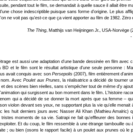
uite, pendant tout le film, se demandait à quelle sauce il allait être 
 d'une chose indescriptible puisque sans forme d'origine. Le plus affl
'on ne voit pas qu'est-ce que ça vient apporter au film de 1982. Zéro 
The Thing
, Matthijs van Heijningen Jr., USA-Norvège (
-
étrage est aussi une adaptation d'une bande dessinée en film avec c
 BD et le film sont le résultat artistique d'une seule personne : Ma
nous avait conquis avec son
Persepolis
(2007), film entièrement d'anim
e nom. Avec
Poulet aux Prunes
, la réalisatrice a décidé de tourner u
s et des scènes bien réelles, sans s'empêcher tout de même d'y ajout
animation qui surgissent au bon moment dans le film. L'histoire racon
e renom qui a décidé de se donner la mort après que sa femme – qu'i
son violon devant ses yeux, ne supportant plus la vie qu'elle menait 
 les huit derniers jours avec Nasser Ali Khan (Mathieu Amalric) q
tristes moments de sa vie. Satrapi ne fait qu'effleurer des bonnes 
xploiter. Et du coup, le film ressemble à une étrange tambouille ou 
aite ; ou bien (osons le rapport facile) à un poulet aux prunes où le 