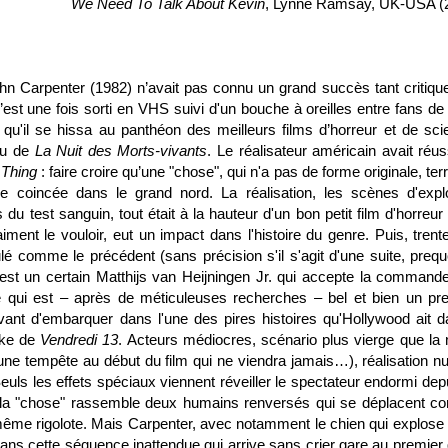
We Need To Talk About Kevin
, Lynne Ramsay, UK-USA (
ohn Carpenter (1982) n’avait pas connu un grand succès tant critiqu
est une fois sorti en VHS suivi d'un bouche à oreilles entre fans de 
 qu'il se hissa au panthéon des meilleurs films d’horreur et de sci
u de
La Nuit des Morts-vivants
. Le réalisateur américain avait réus
 Thing
: faire croire qu’une "chose", qui n'a pas de forme originale, ter
ue coincée dans le grand nord. La réalisation, les scènes d'expl
du test sanguin, tout était à la hauteur d'un bon petit film d'horreur
aiment le vouloir, eut un impact dans l'histoire du genre. Puis, trent
itulé comme le précédent (sans précision s'il s'agit d'une suite, preq
'est un certain Matthijs van Heijningen Jr. qui accepte la command
e qui est – après de méticuleuses recherches – bel et bien un pre
avant d'embarquer dans l'une des pires histoires qu'Hollywood ait d
ake de
Vendredi 13
. Acteurs médiocres, scénario plus vierge que la 
e tempête au début du film qui ne viendra jamais…), réalisation nul
 Seuls les effets spéciaux viennent réveiller le spectateur endormi dep
 la "chose" rassemble deux humains renversés qui se déplacent 
même rigolote. Mais Carpenter, avec notamment le chien qui explose
 dans cette séquence inattendue qui arrive sans crier gare au premier 