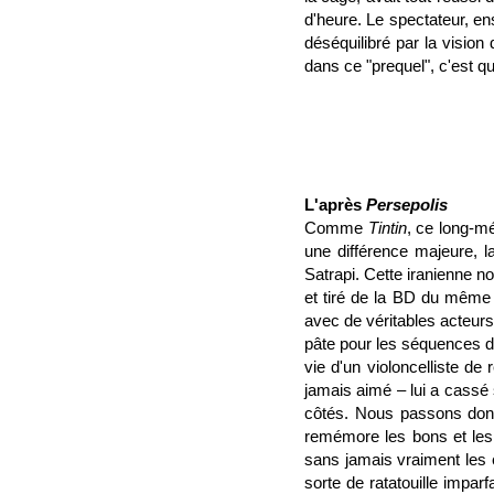
d'heure. Le spectateur, ens
déséquilibré par la vision
dans ce "prequel", c'est qu
L'après
Persepolis
Comme
Tintin
, ce long-m
une différence majeure, la
Satrapi. Cette iranienne 
et tiré de la BD du mêm
avec de véritables acteur
pâte pour les séquences d'
vie d'un violoncelliste d
jamais aimé – lui a cassé 
côtés. Nous passons donc
remémore les bons et les 
sans jamais vraiment les e
sorte de ratatouille imparf