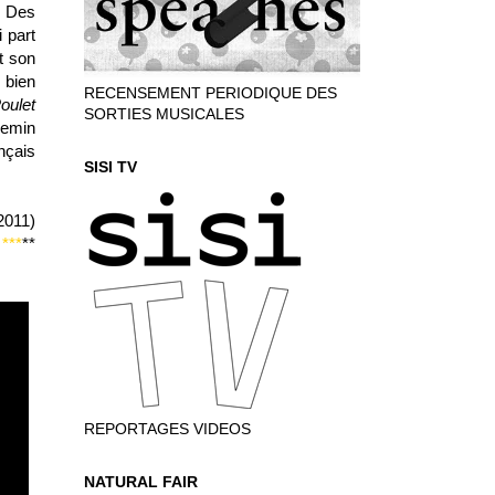
. Des
i part
t son
 bien
RECENSEMENT PERIODIQUE DES
oulet
SORTIES MUSICALES
hemin
nçais
SISI TV
2011)
***
**
REPORTAGES VIDEOS
NATURAL FAIR