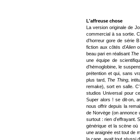
L'affreuse chose
La version originale de J
commercial à sa sortie. C’
d'horreur gore de série B
fiction aux côtés d’
Alien
o
beau pari en réalisant
The
une équipe de scientifiq
d'hémoglobine, le suspens 
prétention et qui, sans vr
plus tard,
The Thing
, int
remake), sort en salle. C
studios Universal pour c
Super alors ! se dit-on, 
nous offrir depuis la rem
de Norvège (on annonce un
surtout : rien d'effrayant.
générique et la scène où
une araignée est tout de 
la cage, avait tout réussi