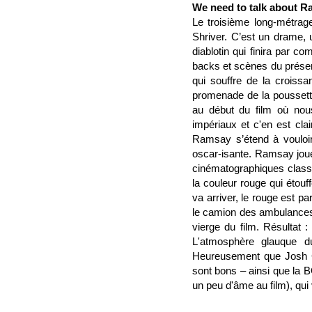
We need to talk about 
Le troisième long-métrag
Shriver. C’est un drame, 
diablotin qui finira par co
backs et scènes du présent
qui souffre de la croiss
promenade de la poussett
au début du film où nou
impériaux et c'en est clai
Ramsay s’étend à vouloir
oscar-isante. Ramsay joue
cinématographiques classi
la couleur rouge qui étou
va arriver, le rouge est pa
le camion des ambulances, 
vierge du film. Résultat
L'atmosphère glauque d
Heureusement que Josh C. 
sont bons – ainsi que la B
un peu d'âme au film), qui