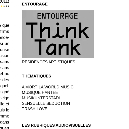
2011)
ENTOURAGE
**
***
e que
films
ence-
si un
rorise
osion
 sans
RESIDENCES ARTISTIQUES
e ans
uel ou
THEMATIQUES
e des
quel.
A MORT LA WORLD MUSIC
aigné
MUSIQUE HANTEE
neige
MUSIKUNTERSTADL
SENSUELLE SEDUCTION
le et
TRASH LOVE
uis le
comme
 dans
LES RUBRIQUES AUDIOVISUELLES
quart