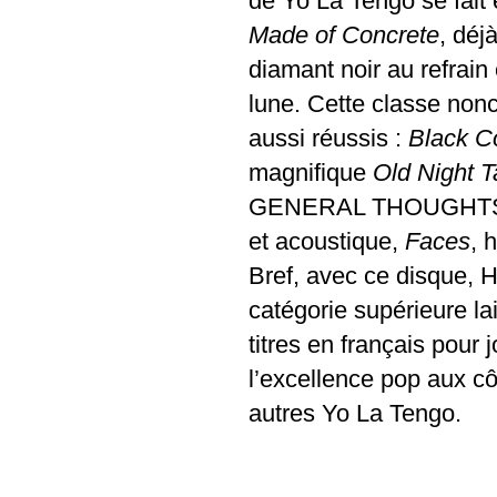
de Yo La Tengo se fait
Made of Concrete
,
déjà
diamant noir au refrai
lune. Cette classe nonch
aussi réussis :
Black 
magnifique
Old Night T
GENERAL THOUGHTS AND
et acoustique,
Faces
, 
Bref, avec ce disque, 
catégorie supérieure la
titres en français pour
l’excellence pop aux c
autres Yo La Tengo.