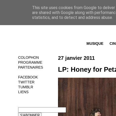
This site uses cookies from Google to deliver 
are shared with Google along with performance
statistics, and to detect and address abuse.
MUSIQUE
CI
27 janvier 2011
COLOPHON
PROGRAMME
PARTENAIRES
LP: Honey for Pet
FACEBOOK
TWITTER
TUMBLR
LIENS
NEWSLETTER