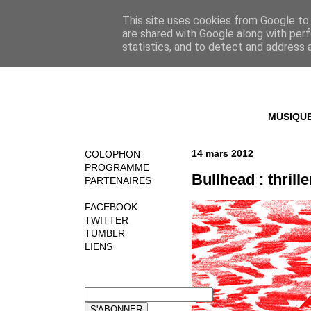
This site uses cookies from Google to d
are shared with Google along with perf
statistics, and to detect and address 
MUSIQU
14 mars 2012
COLOPHON
PROGRAMME
Bullhead : thrill
PARTENAIRES
FACEBOOK
TWITTER
TUMBLR
LIENS
NEWSLETTER