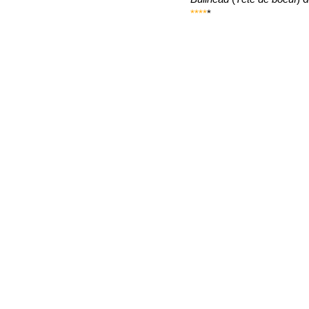
****
*