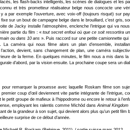
placés, les flash-backs intelligents, les scènes de dialogues et les p
’inconnu et très prometteur réalisateur belge nous concocte une véri
Il y a par exemple l’ouverture, avec voix-off (toujours risqué) sur pa
fixe sur un bout de campagne belge dans le brouillard, c’est gris, s
ite de Jacky installe l’atmosphère, enclenche l’intrigue qui va nous 
ière partie du film : «
tout secret enfoui où que ce soit ressortira un
demain ou dans 10 ans
». Puis raccord sur une petite camionnette qui 
. La caméra qui nous filme alors un plan d’ensemble, installan
 l’action, devient, sans changement de plan, une caméra subjectiv
érieure de la ferme. En quelques minutes, le film nous a mis dans la
ugurale d’abord, par la vision ensuite. La prochaine coupe sera un dia
s pour remarquer la prouesse avec laquelle Roskam filme son sujet
u premier coup d’œil deviennent vite partie intégrante de l’intrigue, 
t le petit groupe de mafieux à l’hippodrome ou encore le retour à l’en
mense, employant les ralentis comme Michôd dans
Animal Kingdom
outant de la grandeur à son sujet, qui devient alors plus qu’un petit film 
illeure surprise de ce début d’année.
de Michaël R. Roskam (Belgique, 2011) / sortie suisse mars 2012