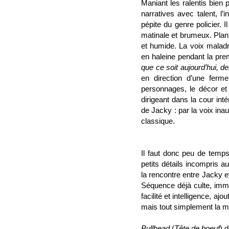
Maniant les ralentis bien 
narratives avec talent, l
pépite du genre policier. 
matinale et brumeux. Plan 
et humide. La voix maladro
en haleine pendant la prem
que ce soit aujourd’hui, 
en direction d’une ferme
personnages, le décor et
dirigeant dans la cour int
de Jacky : par la voix ina
classique.
Il faut donc peu de temp
petits détails incompris a
la rencontre entre Jacky e
Séquence déjà culte, im
facilité et intelligence, aj
mais tout simplement la me
Bullhead
(
Tête de boeuf
) 