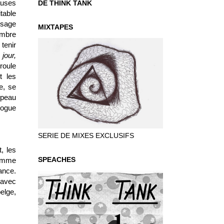
auses
DE THINK TANK
table
ysage
MIXTAPES
ombre
tenir
 jour,
roule
t les
e, se
 peau
logue
SERIE DE MIXES EXCLUSIFS
, les
SPEACHES
comme
fance.
avec
belge,