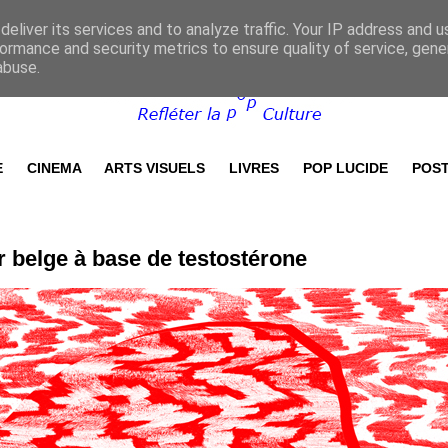
eliver its services and to analyze traffic. Your IP address and 
ormance and security metrics to ensure quality of service, gen
abuse.
E
CINEMA
ARTS VISUELS
LIVRES
POP LUCIDE
POST
er belge à base de testostérone