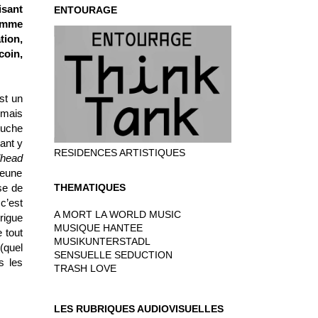
isant
ENTOURAGE
comme
tion,
coin,
est un
 mais
louche
ant y
RESIDENCES ARTISTIQUES
lhead
jeune
se de
THEMATIQUES
 c’est
A MORT LA WORLD MUSIC
rigue
MUSIQUE HANTEE
 tout
MUSIKUNTERSTADL
(quel
SENSUELLE SEDUCTION
s les
TRASH LOVE
LES RUBRIQUES AUDIOVISUELLES