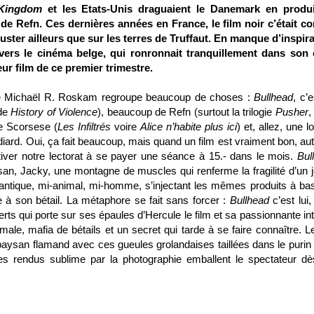
Kingdom
et les Etats-Unis draguaient le Danemark en produ
 de Refn. Ces dernières années en France, le film noir c’était 
éguster ailleurs que sur les terres de Truffaut. En manque d’inspira
 vers le cinéma belge, qui ronronnait tranquillement dans son 
eur film de ce premier trimestre.
 de Michaël R. Roskam regroupe beaucoup de choses :
Bullhead
, c’
ode
History of Violence
), beaucoup de Refn (surtout la trilogie
Pusher
,
de Scorsese (
Les Infiltrés
voire
Alice n’habite plus ici
) et, allez, une 
ard. Oui, ça fait beaucoup, mais quand un film est vraiment bon, aut
iver notre lectorat à se payer une séance à 15.- dans le mois.
Bul
ysan, Jacky, une montagne de muscles qui renferme la fragilité d’un 
 antique, mi-animal, mi-homme, s’injectant les mêmes produits à ba
e à son bétail. La métaphore se fait sans forcer :
Bullhead
c’est lui,
rts qui porte sur ses épaules d’Hercule le film et sa passionnante int
le, mafia de bétails et un secret qui tarde à se faire connaître. Le
paysan flamand avec ces gueules grolandaises taillées dans le purin 
es rendus sublime par la photographie emballent le spectateur dè