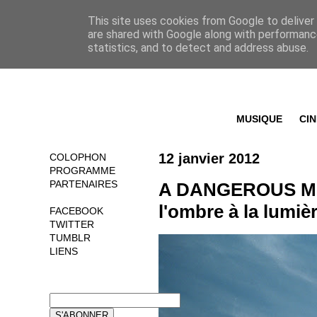
This site uses cookies from Google to deliver 
are shared with Google along with performance
statistics, and to detect and address abuse.
MUSIQUE
CI
12 janvier 2012
COLOPHON
PROGRAMME
PARTENAIRES
A DANGEROUS ME
l'ombre à la lumiè
FACEBOOK
TWITTER
TUMBLR
LIENS
NEWSLETTER