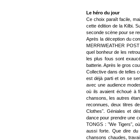
Le héro du jour
Ce choix paraît facile, mais
cette édition de la Kilbi.
seconde scène pour se rend
Après la déception du con
MERRIWEATHER POST PAVIL
quel bonheur de les retro
les plus fous sont exaucé
batterie. Après le gros co
Collective dans de telles 
est déjà parti et on se s
avec une audience modeste
où ils avaient échoué à f
chansons, les autres éta
reconnues, deux titres
Clothes"
. Géniales et dé
dance pour prendre une cou
TONGS :
"We Tigers"
, o
aussi forte. Que dire du
chansons chaudes, travail