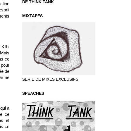
DE THINK TANK
ction
esprit
MIXTAPES
ments
 Kilbi
 Mais
ns ce
 pour
née de
ar ne
SERIE DE MIXES EXCLUSIFS
SPEACHES
 qui a
re ce
es et
is ce