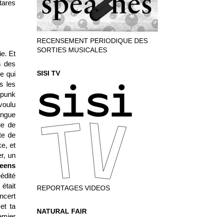
tares
RECENSEMENT PERIODIQUE DES
SORTIES MUSICALES
e. Et
s des
SISI TV
e qui
s les
-punk
voulu
ingue
ue de
te de
e, et
r, un
eens
édité
 était
REPORTAGES VIDEOS
ncert
et ta
NATURAL FAIR
emier