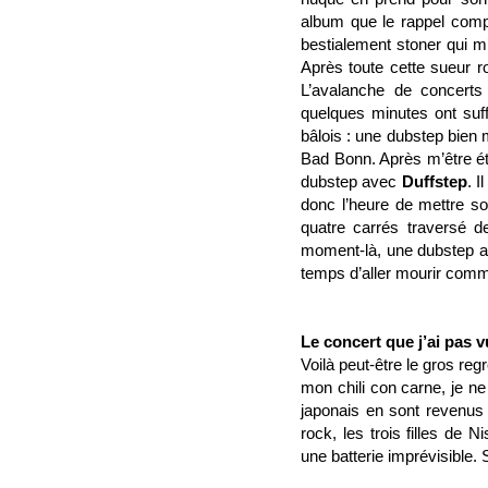
album que le rappel comp
bestialement stoner qui m
Après toute cette sueur r
L’avalanche de concerts
quelques minutes ont suff
bâlois : une dubstep bien 
Bad Bonn. Après m’être ét
dubstep avec
Duffstep
. I
donc l’heure de mettre s
quatre carrés traversé d
moment-là, une dubstep au
temps d’aller mourir comme
Le concert que j’ai pas v
Voilà peut-être le gros regr
mon chili con carne, je ne 
japonais en sont revenus 
rock, les trois filles d
une batterie imprévisible.