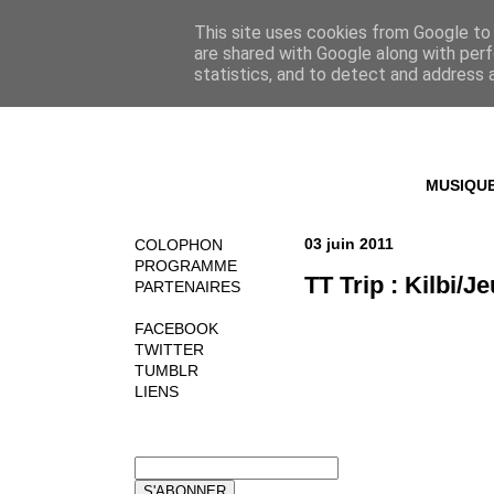
This site uses cookies from Google to d
are shared with Google along with perf
statistics, and to detect and address 
MUSIQU
03 juin 2011
COLOPHON
PROGRAMME
TT Trip : Kilbi/Je
PARTENAIRES
FACEBOOK
TWITTER
TUMBLR
LIENS
NEWSLETTER