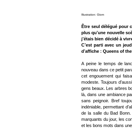
Illustration: Giom
Être seul délégué pour c
plus qu’une nouvelle scè
j’étais bien décidé à viv
C’est parti avec un jeud
d’affiche : Queens of th
A peine le temps de lanc
nouveau dans ce petit para
cet engouement qui faisai
modeste. Toujours d’aussi
gens beaux. Les arbres bo
là, dans une ambiance pa
sans peignoir. Bref touj
indéniable, permettant d’
de la salle du Bad Bonn. 
marquants du jour, les co
et les bons mots dans une