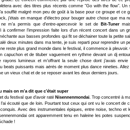
lètera avec des titres plus récents comme "Go with the flow". Un
’a soufflé malgré mon peu de goût à la base pour ce groupe et ce g
ock, j’étais en manque d’électro pour bouger autre chose que ma n
 ne m’a permis que d’entre-apercevoir le set de
Bit-Tuner
mais
i à confirmer l’impression faite lors d’un récent concert dans un gr
méchante aux basses profondes qui fit se déchainer toute la petite sal
alé deux minutes dans ma tente, je suis reparti pour reprendre un p
l ne reste plus grand monde dans le festival, il commence à pleuvoir. 
on capuchon et de tituber vaguement en rythme devant un dj entou
e rayons lumineux et m’offrant la seule chose dont j’avais envie
 beats puissants mais aérés de moment plus dance nineties. Allez i
 un vieux chat et de se reposer avant les deux derniers jours.
u mais on m’a dit que c’était super
et du festival que d’avoir raté
Nisennenmondai
. Trop concentré à m
l’ai écouté que de loin. Pourtant tout ceux qui ont vu le concert de c
conquis. Avec des instrumentales épiques, entre noise, techno et k
e Nisennenmondai ont apparemment tenu en haleine les potes suspen
 Schade !