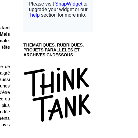
utant
 Mais
nale.
THEMATIQUES, RUBRIQUES,
 tête
PROJETS PARALLELES ET
ARCHIVES CI-DESSOUS
re de
algré
aussi
eunes
’être
ec ou
 plus
ondée
ments
 avis