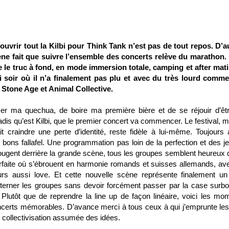
ouvrir tout la Kilbi pour Think Tank n’est pas de tout repos. D’a
ne fait que suivre l’ensemble des concerts relève du marathon.
re le truc à fond, en mode immersion totale, camping et after mati
i soir où il n’a finalement pas plu et avec du très lourd comme
e Stone Age et Animal Collective.
er ma quechua, de boire ma première bière et de se réjouir d’êt
dis qu’est Kilbi, que le premier concert va commencer. Le festival, m
t craindre une perte d’identité, reste fidèle à lui-même. Toujours 
 bons fallafel. Une programmation pas loin de la perfection et des j
ugent derrière la grande scène, tous les groupes semblent heureux d
rfaite où s’ébrouent en harmonie romands et suisses allemands, av
ours aussi love. Et cette nouvelle scène représente finalement un
alterner les groupes sans devoir forcément passer par la case surb
Plutôt que de reprendre la line up de façon linéaire, voici les mo
ncerts mémorables. D’avance merci à tous ceux à qui j’emprunte les
 collectivisation assumée des idées.