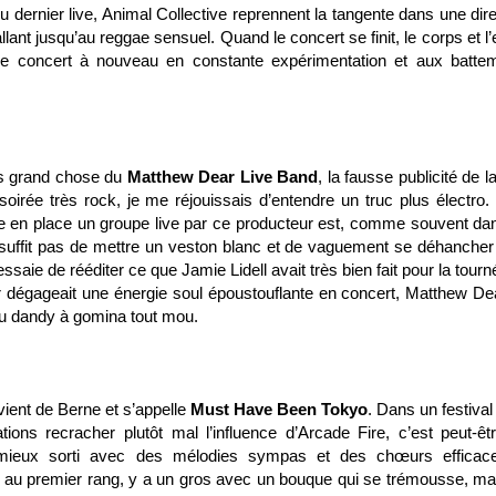
 dernier live, Animal Collective reprennent la tangente dans une dire
allant jusqu’au reggae sensuel. Quand le concert se finit, le corps et l’
ce concert à nouveau en constante expérimentation et aux batte
as grand chose du
Matthew Dear Live Band
, la fausse publicité de la
soirée très rock, je me réjouissais d’entendre un truc plus électro.
ttre en place un groupe live par ce producteur est, comme souvent da
e suffit pas de mettre un veston blanc et de vaguement se déhancher
essaie de rééditer ce que
Jamie Lidell
avait très bien fait pour la tour
r dégageait une énergie soul époustouflante en concert, Matthew De
du dandy à gomina tout mou.
vient de Berne et s’appelle
Must Have Been Tokyo
. Dans un festival
ons recracher plutôt mal l’influence d’Arcade Fire, c’est peut-êt
 mieux sorti avec des mélodies sympas et des chœurs efficac
, au premier rang, y a un gros avec un bouque qui se trémousse, ma