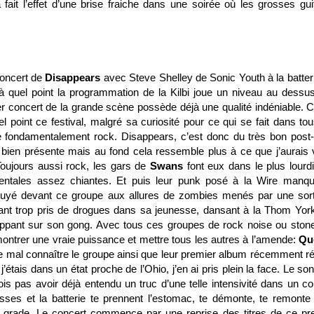
 fait l’effet d’une brise fraiche dans une soirée où les grosses gui
oncert de
Disappears
avec Steve Shelley de Sonic Youth à la batteri
 à quel point la programmation de la Kilbi joue un niveau au dessu
er concert de la grande scène possède déjà une qualité indéniable. C
el point ce festival, malgré sa curiosité pour ce qui se fait dans tou
sté fondamentalement rock. Disappears, c’est donc du très bon post
ien présente mais au fond cela ressemble plus à ce que j’aurais 
Toujours aussi rock, les gars de
Swans
font eux dans le plus lourd
entales assez chiantes. Et puis leur punk posé à la Wire manq
nuyé devant ce groupe aux allures de zombies menés par une sor
ant trop pris de drogues dans sa jeunesse, dansant à la Thom York
rappant sur son gong. Avec tous ces groupes de rock noise ou stone
montrer une vraie puissance et mettre tous les autres à l’amende:
Qu
e mal connaître le groupe ainsi que leur premier album récemment ré
j’étais dans un état proche de l’Ohio, j’en ai pris plein la face. Le son
ois pas avoir déjà entendu un truc d’une telle intensivité dans un co
sses et la batterie te prennent l’estomac, te démonte, te remonte 
grade. Le concert commence par une reprise des titres de ce pr