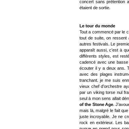
concert sans prétention a
étaient de sortie.
Le tour du monde
Tout a commencé par le c
tout de suite, on ressent
autres festivals. Le premi
apparaît aussi, c’est à qu
différents styles, est re
cadencé avec une basse b
écouter il y a deux ans. 
avec des plages instrum
tranchant. je me suis en
vieux chef d’orchestre ay
par un viking torse nul f
seul à mon sens allait dé
of the Stone Age
. J’avou
mais là, malgré le fait que 
juste incroyable. Je ne cr
rock en extérieur. Les ba
nuque en prend pour son 