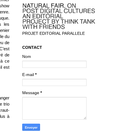
 show
enre.
uque.
 les
enier
PROJET EDITORIAL PARALLELE
le du
eu de
CONTACT
C’est
ré de
Nom
 à ce
l est
E-mail
*
Message
*
anger
e trio
raut-
dus à