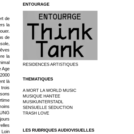
ENTOURAGE
rt de
ers la
ouer.
ns de
sole,
rêves
re la
nimal
RESIDENCES ARTISTIQUES
e Age
 2000
THEMATIQUES
nt là
trois
A MORT LA WORLD MUSIC
nsons
MUSIQUE HANTEE
time
MUSIKUNTERSTADL
moins
SENSUELLE SEDUCTION
 SUNG
TRASH LOVE
jours
elles
LES RUBRIQUES AUDIOVISUELLES
 Loin