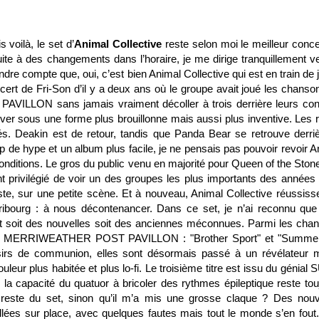
 voilà, le set d’
Animal Collective
reste selon moi le meilleur conce
 Suite à des changements dans l’horaire, je me dirige tranquillement v
re compte que, oui, c’est bien Animal Collective qui est en train de j
cert de Fri-Son d’il y a deux ans où le groupe avait joué les chanso
LON sans jamais vraiment décoller à trois derrière leurs con
uver sous une forme plus brouillonne mais aussi plus inventive. Les 
s. Deakin est de retour, tandis que Panda Bear se retrouve derriè
up de hype et un album plus facile, je ne pensais pas pouvoir revoir A
conditions. Le gros du public venu en majorité pour Queen of the Ston
ent privilégié de voir un des groupes les plus importants des années
, sur une petite scène. Et à nouveau, Animal Collective réussisse
ribourg : à nous décontenancer. Dans ce set, je n’ai reconnu que 
nt soit des nouvelles soit des anciennes méconnues. Parmi les cha
 de MERRIWEATHER POST PAVILLON : "Brother Sport" et
"Summer
sirs de communion, elles sont désormais passé à un révélateur 
leur plus habitée et plus lo-fi. Le troisième titre est issu du génial
ù la capacité du quatuor à bricoler des rythmes épileptique reste tou
 reste du set, sinon qu’il m’a mis une grosse claque ? Des nouv
lées sur place, avec quelques fautes mais tout le monde s’en fout.