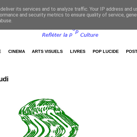
eliver its services and to analyze traffic. Your IP address and 
ormance and security metrics to ensure quality of service, gen
abuse.
E
CINEMA
ARTS VISUELS
LIVRES
POP LUCIDE
POST
udi