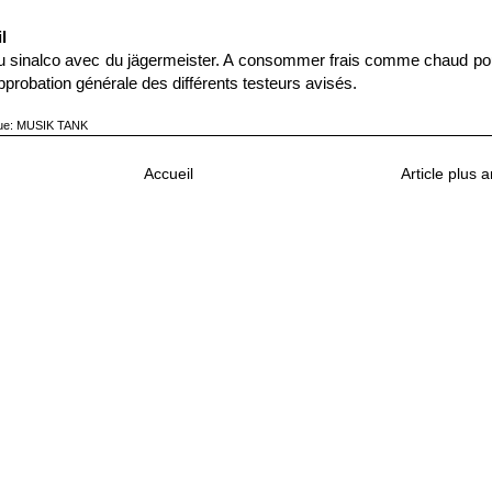
l
du sinalco avec du jägermeister. A consommer frais comme chaud po
’approbation générale des différents testeurs avisés.
ue:
MUSIK TANK
Accueil
Article plus 