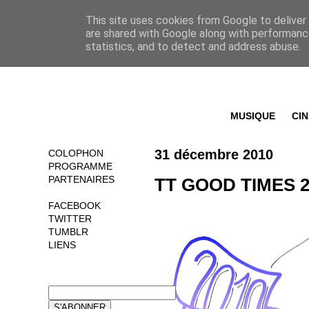
This site uses cookies from Google to deliver 
are shared with Google along with performance
statistics, and to detect and address abuse.
MUSIQUE
CI
31 décembre 2010
COLOPHON
PROGRAMME
PARTENAIRES
TT GOOD TIMES 2
FACEBOOK
TWITTER
TUMBLR
LIENS
NEWSLETTER